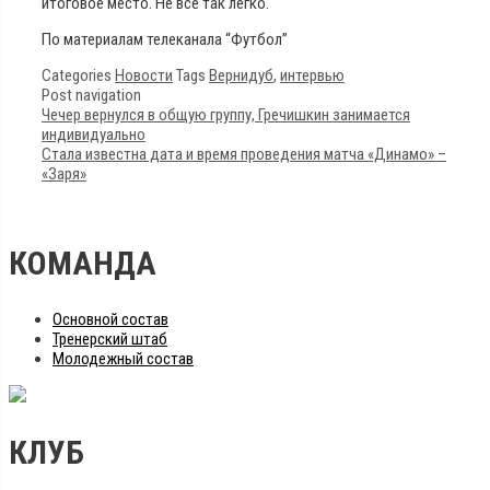
итоговое место. Не всё так легко.
По материалам телеканала “Футбол”
Categories
Новости
Tags
Вернидуб
,
интервью
Post navigation
Чечер вернулся в общую группу, Гречишкин занимается
индивидуально
Стала известна дата и время проведения матча «Динамо» –
«Заря»
КОМАНДА
Основной состав
Тренерский штаб
Молодежный состав
КЛУБ