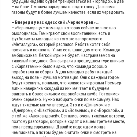
будущем неделю будем тренироваться на «Торпедо», а две
– на базе. Сможем варьировать подготовку. Да и сами
газоны будут в более лучшем качестве, если их чередовать.
– Впереди у нас одесский «Черноморец»…
– «Черноморец» – команда, которая сейчас полностью
омолодилась. Там играют свои воспитанники, есть и
футболисты молодые из того же запорожского
«Металлурга», который распался. Ребята хотят себя
проявить и показать. У них есть шанс для этого. Команда
амбициозная. Лёгкой игры не будет. Настраиваемся на
тяжёлый поединок. Они сыграли в прошедшем туре вничью
с «Карпатами» и было видно, что команда хорошо
поработала на сборах. А для молодых ребят каждый
выход на поле – лучшая мотивация. Они с каждым годом
будут крепнуть, понимая, что являются игроками Премьер-
лиги и наверняка каждый из них мечтает в будущем
заиграть в более сильном европейском клубе. Готовимся
очень серьёзно. Нужно набирать очки по максимуму. Нас
ждут тяжёлые матчи впереди. Это и с «Динамо», и с
«Днепром», с «Шахтёром», и с «Волынью», и с «Ворсклой», и
с той же «Александрией». Остались очень тяжёлые встречи,
поэтому разговоры, которые ходят о нашем третьем месте,
пока преждевременны. Давайте подождём конца
чемпионата, а потом будем считать очки и смотреть на