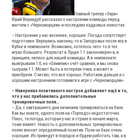
Главный тренер «Зари»
Юрий Вернидуб рассказал о настроении команды перед
матчем с «Черноморцем» и последних кадровых новостях:
– Настроение у нас весеннее, хорошее. Погода сопутствует
подготовке. Вернулись наконец-то в Запорожье после игр в
Кубке и чемпионате. Возможно, хотелось чего-то в тех
играх большего. Результат в Луцке 1:1 закономерен и, в
принципе, неплох для нашей команды. А в чемпионате
выигрывали 1:0, но «Олимпик» счёт сравнял, и мы снова
сыграли 1:1. Может быть и потеряли очки, а может и
приобрели. Считаю, что всё хорошо. Работаем дальше и с
хорошим настроением готовимся к игре с «Черноморцем».
– Наверняка позитивного настроя добавляет ещё и то,
что у нас прибавились дополнительные
тренировочные поля…
– Да, с завтрашнего дня начинаем тренироваться на базе.
Как вы знаете, одного поля на «Торпедо» недостаточно.
Плюс, та погода, которая у нас в стране в начале марта,
тоже влияет. Новость о дополнительных тренировочных
полях вносит определённый позитив. Поля на базе очень
хорошие. Их приведут в порядок и будем работать там, а в