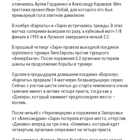
отличились Артем Гордиенко и Александр Караваев. Мяч
престижа провел Иван Лобай, для которого это был
премьерный гол в элитном дивизионе.
В ноябре «Карпаты» и «Заря» встречались трижды. В этих
матчах соперники выиграли по разу, а кубковый матч 1/8
финала в 1993-м в Луганске завершился ничьей 2:2.
В прошлый четверг «Заря» провела выездной поединок
группового турнира Лиги Европы против турецкого
«Фенербахче». После поражения 0:2 луганчане потеряли
шансы на продолжение борьбы в турнире.
Одолев в предыдущем домашнем поединке «Ворсклу»,
«Карпаты» прервали 14-матчевую безвыигрышную серию.
Сейчас с учетом шести снятых до старта чемпионата очков
галичане имеют в активе четыре пункта, тогда как у
«Днепра», который занимает предпоследнее место –
восемь.
После ничьей с «Черноморцем» и поражения в Запорожье
от «Александрии» «Заря» потеряла второе место, отпустив
«Динамо» вперед на три очка. «Олимпик», который идет
четвертым, луганчане опережают на четыре пункта.
Для капитана «Карпат» Игоря Худобяка этот матч станет