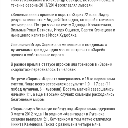
течение сезона-2013/2014 возглавлял львовян.
«Зеленые львы» провели в ворота «Зари» 72 гола. Лидер
результативности – Андрей Покладок, который отличился
четыре раза. По три мяча на счету Эдварда Козинкевича,
Вильяма Роши Батисты, Игоря Ощипко, Сергея Кузнецова и
нынешнего капитана Игоря Худобяка.
Львовянин Игорь Ощипко, отметившись в поединках с
луганчанами трижды, один мяч во встречах с «Зарей»
провел в собственные ворота.
В разное время в статусе игроков или тренеров в «Заре» и
«Карпатах» пересекалось 18 человек.
Встречи «Зари» и «Карпат» завершались с 15-ю вариантами
счетов. Чаще всего встречался результат 1:0 – 17 раз (11
побед луганчан, 6 – львовян). Восемь матчей завершались
ничьими 1:1, а еще в восьми случаях команды расходились
безголевым миром.
«Заря» самую большую победу над «Карпатами» одержала
3 ​​марта 2012 года. На родном «Авангарде» в Луганске
хозяева выиграли 5:1. Хет-триком в том матче отличился
Никита Каменюка. Также с разницей в четыре мяча