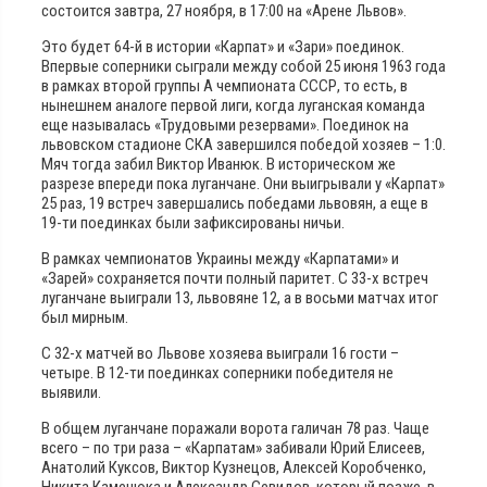
состоится завтра, 27 ноября, в 17:00 на «Арене Львов».
Это будет 64-й в истории «Карпат» и «Зари» поединок.
Впервые соперники сыграли между собой 25 июня 1963 года
в рамках второй группы А чемпионата СССР, то есть, в
нынешнем аналоге первой лиги, когда луганская команда
еще называлась «Трудовыми резервами». Поединок на
львовском стадионе СКА завершился победой хозяев – 1:0.
Мяч тогда забил Виктор Иванюк. В историческом же
разрезе впереди пока луганчане. Они выигрывали у «Карпат»
25 раз, 19 встреч завершались победами львовян, а еще в
19-ти поединках были зафиксированы ничьи.
В рамках чемпионатов Украины между «Карпатами» и
«Зарей» сохраняется почти полный паритет. С 33-х встреч
луганчане выиграли 13, львовяне 12, а в восьми матчах итог
был мирным.
С 32-х матчей во Львове хозяева выиграли 16 гости –
четыре. В 12-ти поединках соперники победителя не
выявили.
В общем луганчане поражали ворота галичан 78 раз. Чаще
всего – по три раза – «Карпатам» забивали Юрий Елисеев,
Анатолий Куксов, Виктор Кузнецов, Алексей Коробченко,
Никита Каменюка и Александр Севидов, который позже, в