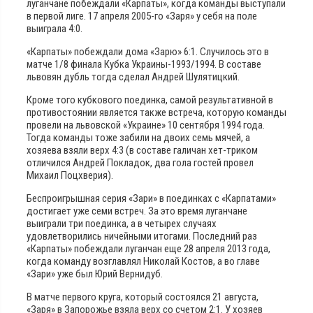
луганчане побеждали «Карпаты», когда команды выступали
в первой лиге. 17 апреля 2005-го «Заря» у себя на поле
выиграла 4:0.
«Карпаты» побеждали дома «Зарю» 6:1. Случилось это в
матче 1/8 финала Кубка Украины-1993/1994. В составе
львовян дубль тогда сделал Андрей Шулятицкий.
Кроме того кубкового поединка, самой результативной в
противостоянии является также встреча, которую команды
провели на львовской «Украине» 10 сентября 1994 года.
Тогда команды тоже забили на двоих семь мячей, а
хозяева взяли верх 4:3 (в составе галичан хет-триком
отличился Андрей Покладок, два гола гостей провел
Михаил Поцхверия).
Беспроигрышная серия «Зари» в поединках с «Карпатами»
достигает уже семи встреч. За это время луганчане
выиграли три поединка, а в четырех случаях
удовлетворились ничейными итогами. Последний раз
«Карпаты» побеждали луганчан еще 28 апреля 2013 года,
когда команду возглавлял Николай Костов, а во главе
«Зари» уже был Юрий Вернидуб.
В матче первого круга, который состоялся 21 августа,
«Заря» в Запорожье взяла верх со счетом 2:1. У хозяев