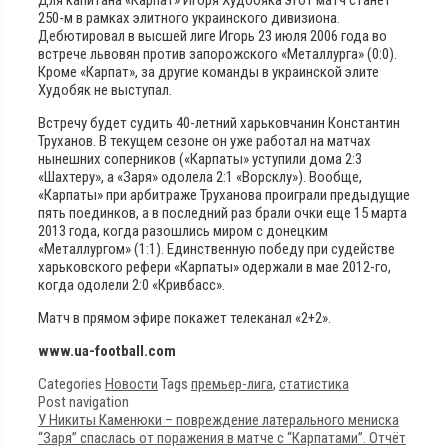
250-м в рамках элитного украинского дивизиона.
Дебютировал в высшей лиге Игорь 23 июля 2006 года во
встрече львовян против запорожского «Металлурга» (0:0).
Кроме «Карпат», за другие команды в украинской элите
Худобяк не выступал.
Встречу будет судить 40-летний харьковчанин Константин
Труханов. В текущем сезоне он уже работал на матчах
нынешних соперников («Карпаты» уступили дома 2:3
«Шахтеру», а «Заря» одолела 2:1 «Ворсклу»). Вообще,
«Карпаты» при арбитраже Труханова проиграли предыдущие
пять поединков, а в последний раз брали очки еще 15 марта
2013 года, когда разошлись миром с донецким
«Металлургом» (1:1). Единственную победу при судействе
харьковского рефери «Карпаты» одержали в мае 2012-го,
когда одолели 2:0 «Кривбасс».
Матч в прямом эфире покажет телеканал «2+2».
www.ua-football.com
Categories
Новости
Tags
премьер-лига
,
статистика
Post navigation
У Никиты Каменюки – повреждение латерального мениска
“Заря” спаслась от поражения в матче с “Карпатами”. Отчёт