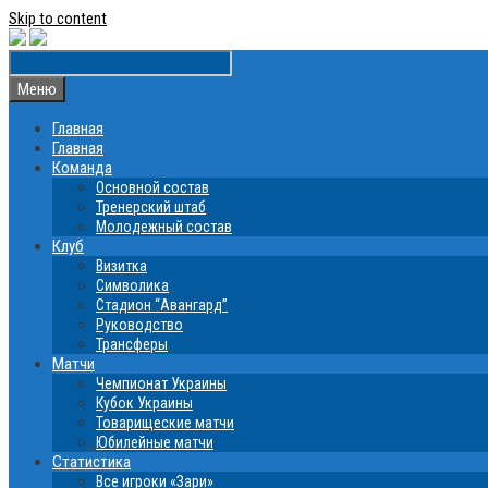
Skip to content
Меню
Главная
Главная
Команда
Основной состав
Тренерский штаб
Молодежный состав
Клуб
Визитка
Символика
Стадион “Авангард”
Руководство
Трансферы
Матчи
Чемпионат Украины
Кубок Украины
Товарищеские матчи
Юбилейные матчи
Статистика
Все игроки «Зари»