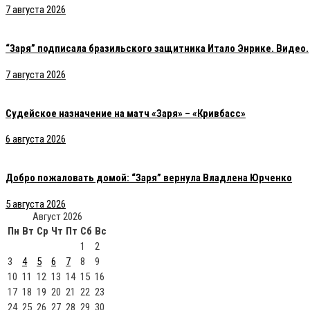
7 августа 2026
“Заря” подписала бразильского защитника Итало Энрике. Видео.
7 августа 2026
Судейское назначение на матч «Заря» – «Кривбасс»
6 августа 2026
Добро пожаловать домой: “Заря” вернула Владлена Юрченко
5 августа 2026
Август 2026
Пн
Вт
Ср
Чт
Пт
Сб
Вс
1
2
3
4
5
6
7
8
9
10
11
12
13
14
15
16
17
18
19
20
21
22
23
24
25
26
27
28
29
30