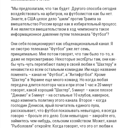
“Мы предполагали, что так будет. Другого способа сегодня
воздействовать на арбитров, на футболистов как бы нет.
Знаете, в США целое дело “шили” против Трампа за
вмешательство России вроде как в избирательный процесс.
А не является вмешательством в ход чемпионата такое
информационное давление путем телеканала “Футбол”?
Они себя позиционируют как общенациональный канал. Я
не смотрю телеканал “Футбол” уже лет семь,
принципиально. Мне потом говорят, что там было то-то, я
даже не пересматриваю. Некоторые экспЁрты там, они как-
бы чуть-чуть перегибают палку в своей любви к “Шахтеру” и
ненависти ко всем остальным командам. Им надо название
поменять – канал не “Футбол”, а “Антифутбол”. Кроме
“Шахтер” в Украине еще много команд. Но когда любая
передача длится полтора часа и при этом 1 час и 20 минут
говорят, какой хороший “Шахтер”, 5 минут – какое плохое
“Динамо” и 5 минут – на остальные 10 клубов, наверное,
надо изменить политику этого канала. Второе – когда
господин Денисов, ярый почитатель единого пула,
рассказывает, что футбол показывать невыгодно, я всегда
говорю – бросьте это дело. Если невыгодно – закройте его,
займитесь чем-нибудь, сельским хозяйством. Может, канал
“Рыболовля” откройте. Когда говорят, что это от любви к