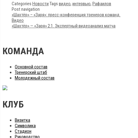
Categories
Новости
Tags
видео
,
интервью
,
Рафаилов
Post navigation
«Шахтёр» – «Заря»: пресс-конференция тренеров команд.
Видео
«Шахтёр» — «Заря» 2:1. Экспертный видеоанализ матча
КОМАНДА
Основной состав
Тренерский штаб
Молодежный состав
КЛУБ
Визитка
Символика
Стадион
Руководство