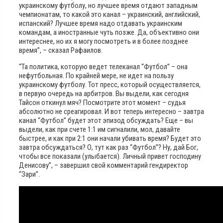
украинскому футболу, но лучшее время отдают западным
чемпионатам, то какой это канал – украинский, английский,
испанский? Лучшее время надо отдавать украинским
командам, а иностранные чуть позже. Да, объективно они
интереснее, но их я могу посмотреть и в более позднее
время”, – сказал Рафаилов.
“Та политика, которую ведет телеканал “Футбол” – она
нефутбольная. По крайней мере, не идет на пользу
украинскому футболу. Тот пресс, который осуществляется,
в первую очередь на арбитров. Вы выдели, как сегодня
Тайсон откинул мяч? Посмотрите этот момент – судья
абсолютно не среагировал. И вот теперь интересно – завтра
канал “Футбол” будет этот эпизод обсуждать? Еще – вы
выдели, как при счете 1:1 им сигналили, мол, давайте
быстрее, и как при 2:1 они начали убивать время? Будет это
завтра обсуждаться? О, тут как раз “Футбол”? Ну, дай Бог,
чтобы все показали (улыбается). Личный привет господину
Денисову”, – завершил свой комментарий гендиректор
“Зари”.