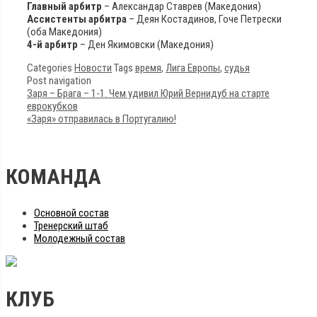
Главный арбитр
– Александар Ставрев (Македония)
Ассистенты арбитра
– Деян Костадинов, Гоче Петрески
(оба Македония)
4-й арбитр
– Ден Якимовски (Македония)
Categories
Новости
Tags
время
,
Лига Европы
,
судья
Post navigation
Заря – Брага – 1-1. Чем удивил Юрий Вернидуб на старте
еврокубков
«Заря» отправилась в Португалию!
КОМАНДА
Основной состав
Тренерский штаб
Молодежный состав
КЛУБ