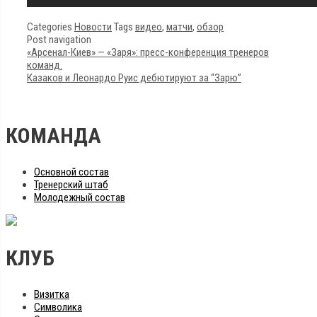
Categories
Новости
Tags
видео
,
матчи
,
обзор
Post navigation
«Арсенал-Киев» — «Заря»: пресс-конференция тренеров
команд.
Казаков и Леонардо Руис дебютируют за “Зарю”
КОМАНДА
Основной состав
Тренерский штаб
Молодежный состав
КЛУБ
Визитка
Символика