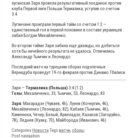
луганская Заря провела результативный поединок против
клуба Первой лиги Польши Термалика, уступив со счетом
3:4.
Луганчане проиграли первый тайм со счетом 1:2 —
единственный гол в первой половине в составе украинцев
забил Богдан Михайличенко.
Во втором тайме Заря забила еще дважды, но добиться
хотя бы ничейного результата не удалось. Отличились
Александр Тымчик и Леонардо.
Последний матч на турецким сборах подопечные
Вернидуба проведут 19-го февраля против Динамо Тбилиси.
Заря —
Термалика (Польша)
3:4 (1:2)
Голы
: Михаличенко, 33, Тымчик, 53, Леонардо, 83
Заря
: Махарадзе (Чуваев, 46), Лунев (Кочергин, 46),
Михайличенко (Леонардо, 82), Кабаев (Тымчик, 46),
Каменюка, Чечер, Белый, Арвеладзе, Казаков (Загоруйко,
78), Леднев (Куаку, 70), Майборода (Иванович, 46)
Categories
Новости
Tags
матчи
,
сборы
Post navigation