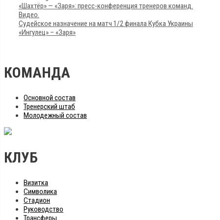
«Шахтёр» — «Заря»: пресс-конференция тренеров команд.
Видео.
Судейское назначение на матч 1/2 финала Кубка Украины
«Ингулец» – «Заря»
КОМАНДА
Основной состав
Тренерский штаб
Молодежный состав
КЛУБ
Визитка
Символика
Стадион
Руководство
Трансферы