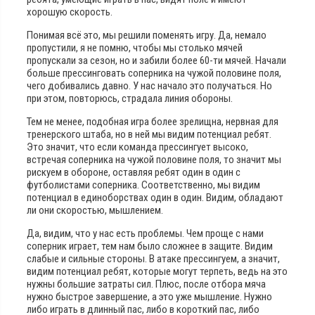
хорошую скорость.
Понимая всё это, мы решили поменять игру. Да, немало
пропустили, я не помню, чтобы мы столько мячей
пропускали за сезон, но и забили более 60-ти мячей. Начали
больше прессинговать соперника на чужой половине поля,
чего добивались давно. У нас начало это получаться. Но
при этом, повторюсь, страдала линия обороны.
Тем не менее, подобная игра более зрелищна, нервная для
тренерского штаба, но в ней мы видим потенциал ребят.
Это значит, что если команда прессингует высоко,
встречая соперника на чужой половине поля, то значит мы
рискуем в обороне, оставляя ребят один в один с
футболистами соперника. Соответственно, мы видим
потенциал в единоборствах один в один. Видим, обладают
ли они скоростью, мышлением.
Да, видим, что у нас есть проблемы. Чем проще с нами
соперник играет, тем нам было сложнее в защите. Видим
слабые и сильные стороны. В атаке прессингуем, а значит,
видим потенциал ребят, которые могут терпеть, ведь на это
нужны большие затраты сил. Плюс, после отбора мяча
нужно быстрое завершение, а это уже мышление. Нужно
либо играть в длинный пас, либо в короткий пас, либо