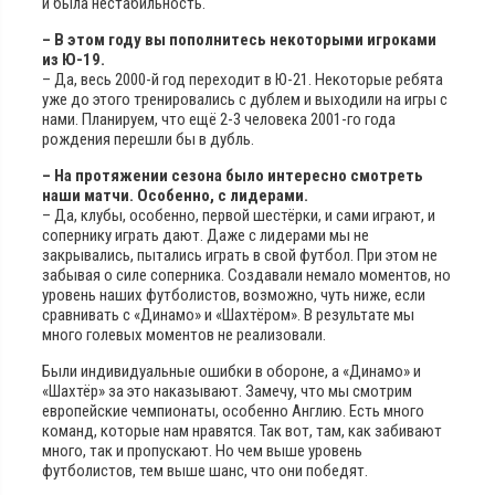
и была нестабильность.
– В этом году вы пополнитесь некоторыми игроками
из Ю-19.
– Да, весь 2000-й год переходит в Ю-21. Некоторые ребята
уже до этого тренировались с дублем и выходили на игры с
нами. Планируем, что ещё 2-3 человека 2001-го года
рождения перешли бы в дубль.
– На протяжении сезона было интересно смотреть
наши матчи. Особенно, с лидерами.
– Да, клубы, особенно, первой шестёрки, и сами играют, и
сопернику играть дают. Даже с лидерами мы не
закрывались, пытались играть в свой футбол. При этом не
забывая о силе соперника. Создавали немало моментов, но
уровень наших футболистов, возможно, чуть ниже, если
сравнивать с «Динамо» и «Шахтёром». В результате мы
много голевых моментов не реализовали.
Были индивидуальные ошибки в обороне, а «Динамо» и
«Шахтёр» за это наказывают. Замечу, что мы смотрим
европейские чемпионаты, особенно Англию. Есть много
команд, которые нам нравятся. Так вот, там, как забивают
много, так и пропускают. Но чем выше уровень
футболистов, тем выше шанс, что они победят.