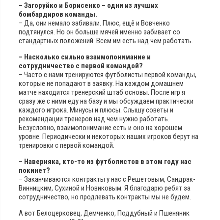
– Загоруйко и Борисенко – одни из лучших
бомбардиров команды.
– Да, они немало забивали. Плюс, ещё и Вовченко
подтянулся. Но он больше мячей именно забивает со
стандартных положений. Всем им есть над чем работать.
– Насколько сильно взаимопонимание и
сотрудничество с первой командой?
– Часто с нами тренируются футболисты первой команды,
которые не попадают в заявку. На каждом домашнем
матче находится тренерский штаб основы. После игр я
сразу же с ними еду на базу и мы обсуждаем практически
каждого игрока. Минусы и плюсы. Слышу советы и
рекомендации тренеров над чем нужно работать.
Безусловно, взаимопонимание есть и оно на хорошем
уровне. Периодически и некоторых наших игроков берут на
тренировки с первой командой.
– Наверняка, кто-то из футболистов в этом году нас
покинет?
– Заканчиваются контракты у нас с Решетовым, Сандрак-
Винницким, Сухиной и Новиковым. Я благодарю ребят за
сотрудничество, но продлевать контракты мы не будем.
А вот Белоцерковец, Демченко, Поддубный и Пшеняник