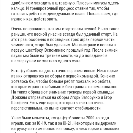
дриблингом заходить в штрафную. Плюсы и минусы здесь
налицо. И тренировочный процесс ставим так, чтобы
готовить ребят в индивидуальном плане. Показываем, где
нужно и как действовать.
Очень понравилось, как мы стартовали весной. Было такое
раньше, что весной у нас не всегда был удачный старт. На
этот раз, особенно в последних трёх играх первой части
чемпионата, старт был удачным. Мы выиграли и попали в
первую шестёрку. Вспоминаю прошлый год. После зимней
паузы мы были на третьем месте, но до попадания в
шестёрку нам не хватило одного очка.
Есть футболисты достаточно перспективные. Некоторые
из них отправятся на сборы с первой командой. Конечно
хотелось бы, чтобы больше ребят поехали, но ребята,
которые играют стабильно и без травм, это немаловажно.
На таких обращают внимание тренеры первой команды.
Должны отправиться на сборы Игорь Загоруйко и Егор
Шалфеев. Есть ещё парни, которых я считаю очень
перспективными, но им не хватает стабильности.
У нас были моменты, когда футболисты 2000-го года
играли, как за Ю-19, так и за Ю-21. Некоторые выдержали
нагрузку и это им пошло на пользу, а некоторые «поплыли»