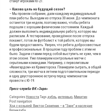
станут игроками Ю-21.
– Какова цель на будущий сезон?
– Мы провели собрание, дали каждому индивидуальный
план работы. Выходим из отпуска 30 июня. До чемпионата
останется три недели, поэтому важно, чтобы ребята
подошли с хорошим физическим состоянием. Каждый
должен выполнить индивидуальную работу, которую мы
расписали. А тестирование, проведённое после отпуска
покажет, готов ли футболист к той работе, которую мы
будем предоставлять. Уверен, что ребята добросовестные
и профессиональные. В прошлом году проблем с этим не
было. Задачи ставим перед собой выступить не хуже, чем в
этом сезоне. Уже планируем контрольные матчи с
серьёзными командами. Например, с перволиговым
«Авангардом» из Краматорска. Планируем сыграть, в общей
сложности, три матча в летнем подготовительном периоде
и одну двустороннюю встречу перед чемпионатом
провести с Ю-19.
Пресс-служба ФК «Заря»
Categories
Новости
Tags
дубль
,
интервью
,
Микитин
Post navigation
Ход с козырей. Виктор Скрипник – в “Заре” и наследие
Вернидуба