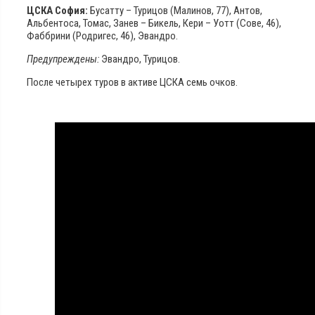
ЦСКА София:
Бусатту – Турицов (Малинов, 77), Антов,
Альбентоса, Томас, Занев – Бикель, Кери – Уотт (Сове, 46),
Фаббрини (Родригес, 46), Эвандро.
Предупреждены:
Эвандро, Турицов.
После четырех туров в активе ЦСКА семь очков.