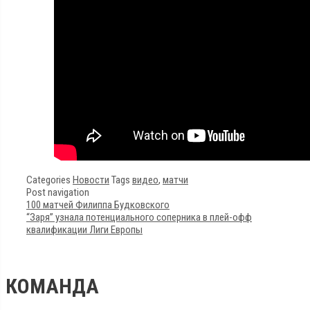
Categories
Новости
Tags
видео
,
матчи
Post navigation
100 матчей Филиппа Будковского
“Заря” узнала потенциального соперника в плей-офф
квалификации Лиги Европы
КОМАНДА