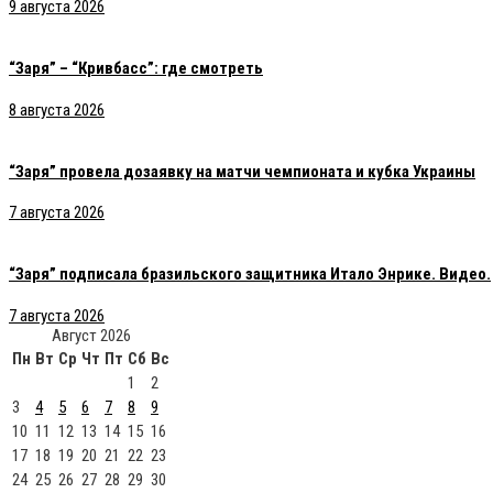
9 августа 2026
“Заря” – “Кривбасс”: где смотреть
8 августа 2026
“Заря” провела дозаявку на матчи чемпионата и кубка Украины
7 августа 2026
“Заря” подписала бразильского защитника Итало Энрике. Видео.
7 августа 2026
Август 2026
Пн
Вт
Ср
Чт
Пт
Сб
Вс
1
2
3
4
5
6
7
8
9
10
11
12
13
14
15
16
17
18
19
20
21
22
23
24
25
26
27
28
29
30