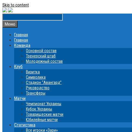
Skip to content
Меню
Главная
Главная
Команда
Основной состав
Тренерский штаб
Молодежный состав
Клуб
Визитка
Символика
Стадион “Авангард”
Руководство
Трансферы
Матчи
Чемпионат Украины
Кубок Украины
Товарищеские матчи
Юбилейные матчи
Статистика
Все игроки «Зари»