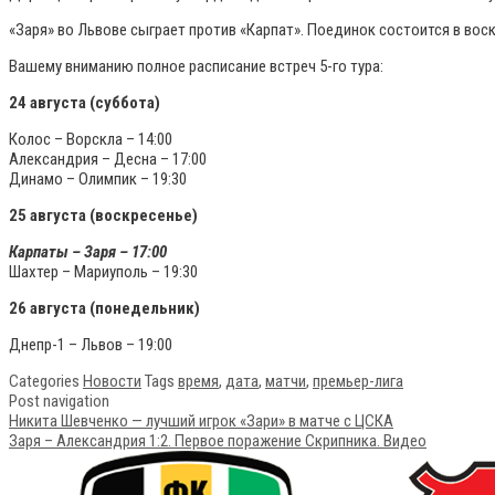
«Заря» во Львове сыграет против «Карпат». Поединок состоится в вос
Вашему вниманию полное расписание встреч 5-го тура:
24 августа (суббота)
Колос – Ворскла – 14:00
Александрия – Десна – 17:00
Динамо – Олимпик – 19:30
25 августа (воскресенье)
Карпаты – Заря – 17:00
Шахтер – Мариуполь – 19:30
26 августа (понедельник)
Днепр-1 – Львов – 19:00
Categories
Новости
Tags
время
,
дата
,
матчи
,
премьер-лига
Post navigation
Никита Шевченко — лучший игрок «Зари» в матче с ЦСКА
Заря – Александрия 1:2. Первое поражение Скрипника. Видео