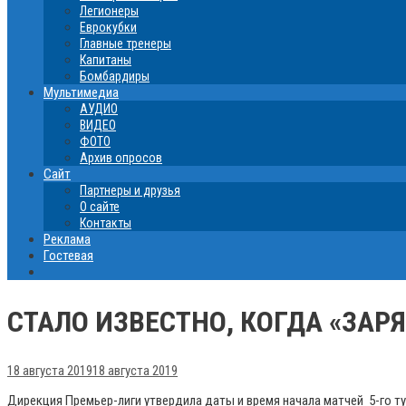
Легионеры
Еврокубки
Главные тренеры
Капитаны
Бомбардиры
Мультимедиа
АУДИО
ВИДЕО
ФОТО
Архив опросов
Сайт
Партнеры и друзья
О сайте
Контакты
Реклама
Гостевая
СТАЛО ИЗВЕСТНО, КОГДА «ЗАР
18 августа 2019
18 августа 2019
Дирекция Премьер-лиги утвердила даты и время начала матчей 5-го т