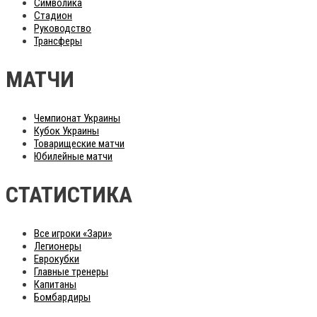
Символика
Стадион
Руководство
Трансферы
МАТЧИ
Чемпионат Украины
Кубок Украины
Товарищеские матчи
Юбилейные матчи
СТАТИСТИКА
Все игроки «Зари»
Легионеры
Еврокубки
Главные тренеры
Капитаны
Бомбардиры