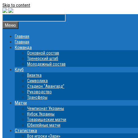
Skip to content
Меню
Главная
Главная
Команда
Основной состав
Тренерский штаб
Молодежный состав
Клуб
Визитка
Символика
Стадион “Авангард”
Руководство
Трансферы
Матчи
Чемпионат Украины
Кубок Украины
Товарищеские матчи
Юбилейные матчи
Статистика
Все игроки «Зари»