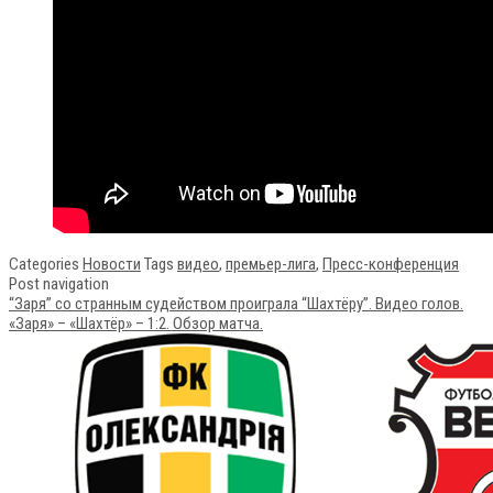
Categories
Новости
Tags
видео
,
премьер-лига
,
Пресс-конференция
Post navigation
“Заря” со странным судейством проиграла “Шахтёру”. Видео голов.
«Заря» – «Шахтёр» – 1:2. Обзор матча.