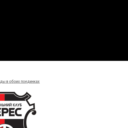
беды в обоих поединках