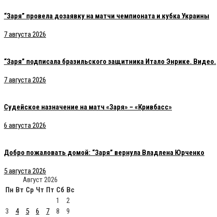
“Заря” провела дозаявку на матчи чемпионата и кубка Украины
7 августа 2026
“Заря” подписала бразильского защитника Итало Энрике. Видео.
7 августа 2026
Судейское назначение на матч «Заря» – «Кривбасс»
6 августа 2026
Добро пожаловать домой: “Заря” вернула Владлена Юрченко
5 августа 2026
Август 2026
Пн
Вт
Ср
Чт
Пт
Сб
Вс
1
2
3
4
5
6
7
8
9