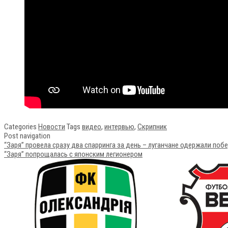
Categories
Новости
Tags
видео
,
интервью
,
Скрипник
Post navigation
“Заря” провела сразу два спарринга за день – луганчане одержали по
“Заря” попрощалась с японским легионером