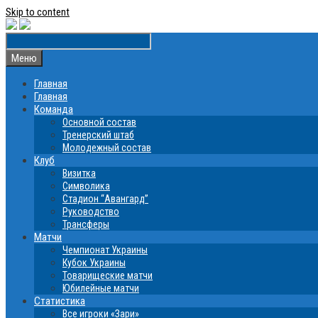
Skip to content
Меню
Главная
Главная
Команда
Основной состав
Тренерский штаб
Молодежный состав
Клуб
Визитка
Символика
Стадион “Авангард”
Руководство
Трансферы
Матчи
Чемпионат Украины
Кубок Украины
Товарищеские матчи
Юбилейные матчи
Статистика
Все игроки «Зари»