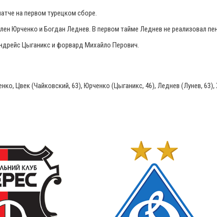
атче на первом турецком сборе.
длен Юрченко и Богдан Леднев. В первом тайме Леднев не реализовал пен
Андрейс Цыганикс и форвард Михайло Перович.
о, Цвек (Чайковский, 63), Юрченко (Цыганикс, 46), Леднев (Лунев, 63),