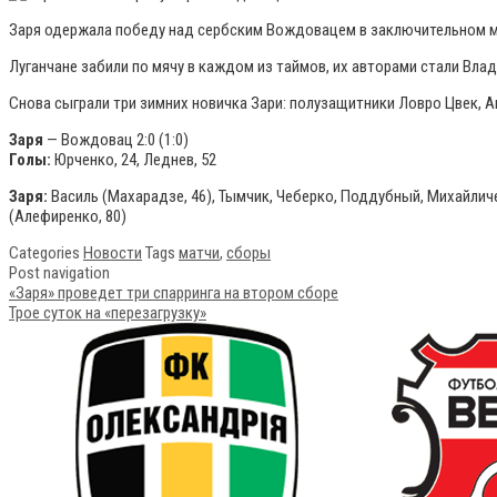
Заря одержала победу над сербским Вождовацем в заключительном м
Луганчане забили по мячу в каждом из таймов, их авторами стали Вла
Снова сыграли три зимних новичка Зари: полузащитники Ловро Цвек, 
Заря
— Вождовац 2:0 (1:0)
Голы:
Юрченко, 24, Леднев, 52
Заря:
Василь (Махарадзе, 46), Тымчик, Чеберко, Поддубный, Михайличенк
(Алефиренко, 80)
Categories
Новости
Tags
матчи
,
сборы
Post navigation
«Заря» проведет три спарринга на втором сборе
Трое суток на «перезагрузку»