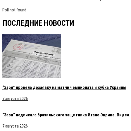
Poll not found
ПОСЛЕДНИЕ НОВОСТИ
“Заря” провела дозаявку на матчи чемпионата и кубка Украины
7 августа 2026
“Заря” подписала бразильского защитника Итало Энрике. Видео.
7 августа 2026