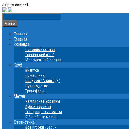
Skip to content
Меню
Главная
Главная
Команда
Основной состав
Тренерский штаб
Молодежный состав
Клуб
Визитка
Символика
Стадион “Авангард”
Руководство
Трансферы
Матчи
Чемпионат Украины
Кубок Украины
Товарищеские матчи
Юбилейные матчи
Статистика
Все игроки «Зари»