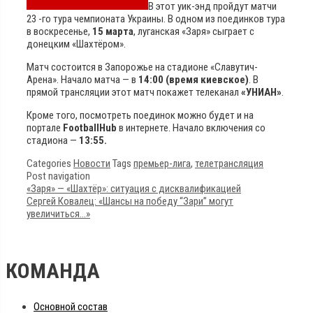
В этот уик-энд пройдут матчи
23 -го тура чемпионата Украины. В одном из поединков тура
в воскресенье,
15 марта
, луганская «Заря» сыграет с
донецким «Шахтёром».
Матч состоится в Запорожье на стадионе «Славутич-
Арена». Начало матча — в
14:00 (время киевское)
. В
прямой трансляции этот матч покажет телеканал
«УНИАН»
.
Кроме того, посмотреть поединок можно будет и на
портале
FootballHub
в интернете. Начало включения со
стадиона —
13:55.
Categories
Новости
Tags
премьер-лига
,
телетрансляция
Post navigation
«Заря» — «Шахтёр»: ситуация с дисквалификацией
Сергей Ковалец: «Шансы на победу “Зари” могут
увеличиться…»
КОМАНДА
Основной состав