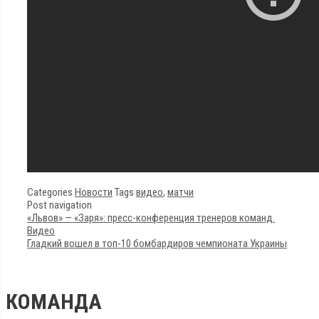
Categories
Новости
Tags
видео
,
матчи
Post navigation
«Львов» — «Заря»: пресс-конференция тренеров команд.
Видео
Гладкий вошел в топ-10 бомбардиров чемпионата Украины
КОМАНДА