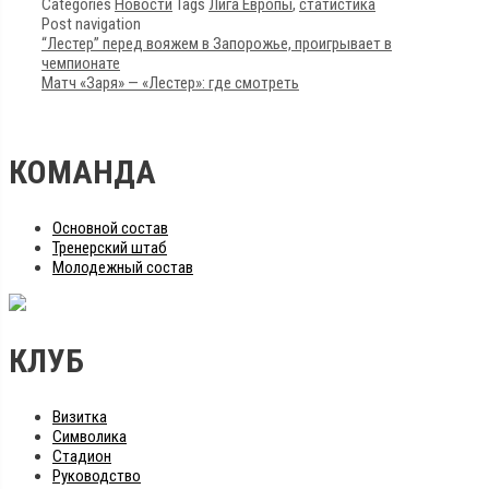
Categories
Новости
Tags
Лига Европы
,
статистика
Post navigation
“Лестер” перед вояжем в Запорожье, проигрывает в
чемпионате
Матч «Заря» — «Лестер»: где смотреть
КОМАНДА
Основной состав
Тренерский штаб
Молодежный состав
КЛУБ
Визитка
Символика
Стадион
Руководство