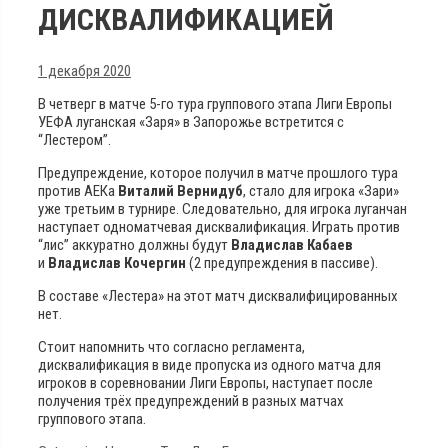
ДИСКВАЛИФИКАЦИЕЙ
1 декабря 2020
В четверг в матче 5-го тура группового этапа Лиги Европы
УЕФА луганская «Заря» в Запорожье встретится с
“Лестером”.
Предупреждение, которое получил в матче прошлого тура
против АЕКа
Виталий Вернидуб
, стало для игрока «Зари»
уже третьим в турнире. Следовательно, для игрока луганчан
наступает одноматчевая дисквалификация. Играть против
“лис” аккуратно должны будут
Владислав Кабаев
и
Владислав Кочергин
(2 предупреждения в пассиве).
В составе «Лестера» на этот матч дисквалифицированных
нет.
Стоит напомнить что согласно регламента,
дисквалификация в виде пропуска из одного матча для
игроков в соревновании Лиги Европы, наступает после
получения трёх предупреждений в разных матчах
группового этапа.