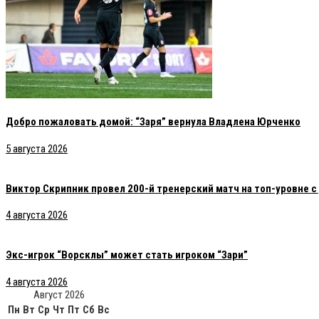
Добро пожаловать домой: “Заря” вернула Владлена Юрченко
5 августа 2026
Виктор Скрипник провел 200-й тренерский матч на топ-уровне 
4 августа 2026
Экс-игрок “Ворсклы” может стать игроком “Зари”
4 августа 2026
Август 2026
Пн
Вт
Ср
Чт
Пт
Сб
Вс