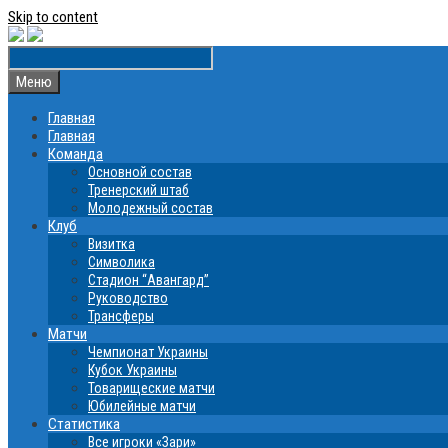
Skip to content
Меню
Главная
Главная
Команда
Основной состав
Тренерский штаб
Молодежный состав
Клуб
Визитка
Символика
Стадион “Авангард”
Руководство
Трансферы
Матчи
Чемпионат Украины
Кубок Украины
Товарищеские матчи
Юбилейные матчи
Статистика
Все игроки «Зари»