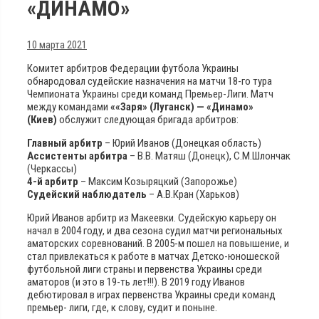
«ДИНАМО»
10 марта 2021
Комитет арбитров Федерации футбола Украины
обнародовал судейские назначения на матчи 18-го тура
Чемпионата Украины среди команд Премьер-Лиги.
Матч
между командами
««Заря» (Луганск) — «Динамо»
(Киев)
обслужит следующая бригада арбитров:
Главный арбитр
– Юрий Иванов (Донецкая область)
Ассистенты арбитра
– В.В. Матяш (Донецк), С.М.Шлончак
(Черкассы)
4-й арбитр
– Максим Козыряцкий (Запорожье)
Судейский наблюдатель
– А.В.Кран (Харьков)
Юрий Иванов арбитр из Макеевки. Судейскую карьеру он
начал в 2004 году, и два сезона судил матчи региональных
аматорских соревнований. В 2005-м пошел на повышение, и
стал привлекаться к работе в матчах Детско-юношеской
футбольной лиги страны и первенства Украины среди
аматоров (и это в 19-ть лет!!!). В 2019 году Иванов
дебютировал в играх первенства Украины среди команд
премьер- лиги, где, к слову, судит и поныне.