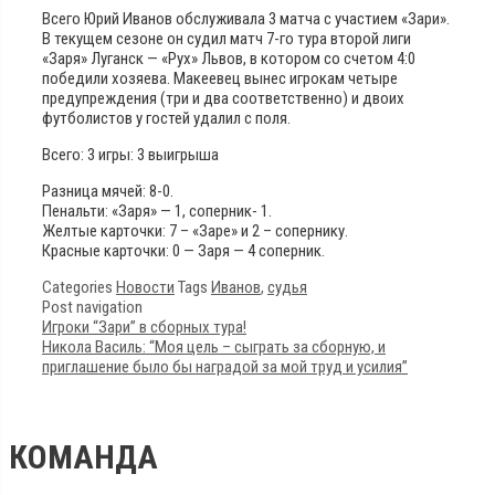
Всего Юрий Иванов обслуживала 3 матча с участием «Зари».
В текущем сезоне он судил матч 7-го тура второй лиги
«Заря» Луганск — «Рух» Львов, в котором со счетом 4:0
победили хозяева. Макеевец вынес игрокам четыре
предупреждения (три и два соответственно) и двоих
футболистов у гостей удалил с поля.
Всего: 3 игры: 3 выигрыша
Разница мячей: 8-0.
Пенальти: «Заря» — 1, соперник- 1.
Желтые карточки: 7 – «Заре» и 2 – сопернику.
Красные карточки: 0 — Заря — 4 соперник.
Categories
Новости
Tags
Иванов
,
судья
Post navigation
Игроки “Зари” в сборных тура!
Никола Василь: “Моя цель – сыграть за сборную, и
приглашение было бы наградой за мой труд и усилия”
КОМАНДА