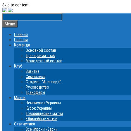
Skip to content
Меню
Главная
Главная
Команда
Основной состав
Тренерский штаб
Молодежный состав
Клуб
Визитка
Символика
Стадион “Авангард”
Руководство
Трансферы
Матчи
Чемпионат Украины
Кубок Украины
Товарищеские матчи
Юбилейные матчи
Статистика
Все игроки «Зари»