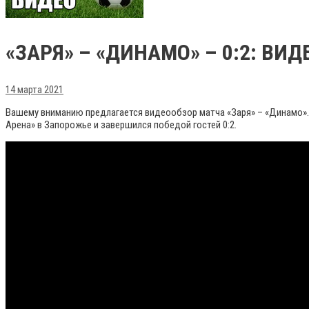
«ЗАРЯ» – «ДИНАМО» – 0:2: ВИ
14 марта 2021
Вашему вниманию предлагается видеообзор матча «Заря» – «Динамо». Э
Арена» в Запорожье и завершился победой гостей 0:2.