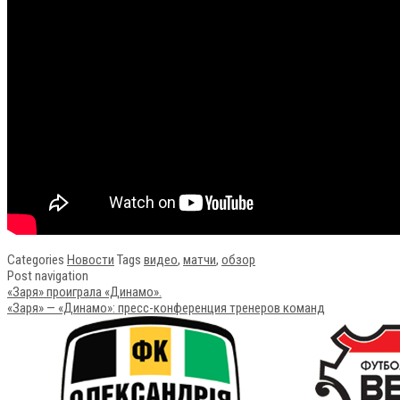
Categories
Новости
Tags
видео
,
матчи
,
обзор
Post navigation
«Заря» проиграла «Динамо».
«Заря» — «Динамо»: пресс-конференция тренеров команд