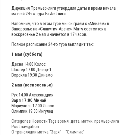
Дирекция Премьер-лиги утвердила даты и время начала
матчей 24-го тура Favbet лиги.
Напомним, что в этом туре мы сыграем с «Минаем» в
Запорожье на «Славутич-Арене». Матч состоится в
воскресенье 2 мая и начнётся в 17 часов.
Полное расписание 24-го тура выглядит так:
1 мая (суббота)
Десна 14:00 Колос
Шахтёр 17:00 Днепр-1
Ворскла 19:30 Динамо
2 мая (воскресенье)
Рух 14:00 Александрия
Заря 17:00 Минай
Мариуполь 17:00 Львов
Олимпик 19:30 Ингулец
Categories
Новости
Tags
время
,
дата
,
матчи
,
премьер-лига
Post navigation
О трансляции матча “Заря” – “Олимпик”