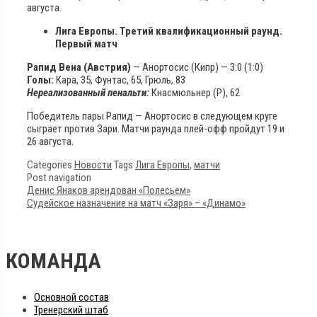
августа.
Лига Европы. Третий квалификационный раунд.
Первый матч
Рапид Вена (Австрия)
— Анортосис (Кипр) — 3:0 (1:0)
Голы:
Кара, 35, Фунтас, 65, Грюль, 83
Нереализованный пенальти:
Кнасмюльнер (Р), 62
Победитель пары Рапид — Анортосис в следующем круге
сыграет против Зари. Матчи раунда плей-офф пройдут 19 и
26 августа.
Categories
Новости
Tags
Лига Европы
,
матчи
Post navigation
Денис Янаков арендован «Полесьем»
Судейское назначение на матч «Заря» – «Динамо»
КОМАНДА
Основной состав
Тренерский штаб