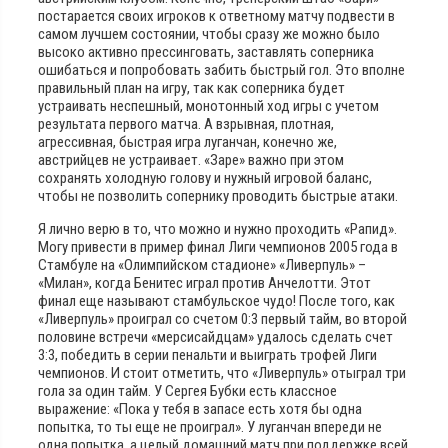
постарается своих игроков к ответному матчу подвести в
самом лучшем состоянии, чтобы сразу же можно было
высоко активно прессинговать, заставлять соперника
ошибаться и попробовать забить быстрый гол. Это вполне
правильный план на игру, так как соперника будет
устраивать неспешный, монотонный ход игры с учетом
результата первого матча. А взрывная, плотная,
агрессивная, быстрая игра луганчан, конечно же,
австрийцев не устраивает. «Заре» важно при этом
сохранять холодную голову и нужный игровой баланс,
чтобы не позволить сопернику проводить быстрые атаки.
Я лично верю в то, что можно и нужно проходить «Рапид».
Могу привести в пример финал Лиги чемпионов 2005 года в
Стамбуле на «Олимпийском стадионе» «Ливерпуль» –
«Милан», когда Бенитес играл против Анчелотти. Этот
финал еще называют стамбульское чудо! После того, как
«Ливерпуль» проиграл со счетом 0:3 первый тайм, во второй
половине встречи «мерсисайдцам» удалось сделать счет
3:3, победить в серии пенальти и выиграть трофей Лиги
чемпионов. И стоит отметить, что «Ливерпуль» отыграл три
гола за один тайм. У Сергея Бубки есть классное
выражение: «Пока у тебя в запасе есть хотя бы одна
попытка, то ты еще не проиграл». У луганчан впереди не
одна попытка, а целый домашний матч при поддержке всей