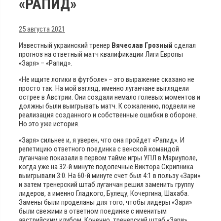
«РАПИД»
25 августа 2021
Известный украинский тренер
Вячеслав Грозный
сделал
прогноз на ответный матч квалификации Лиги Европы
«Заря» – «Рапид».
«Не ищите логики в футболе» – это выражение сказано не
просто так. На мой взгляд, именно луганчане выглядели
острее в Австрии. Они создали немало голевых моментов и
должны были выигрывать матч. К сожалению, подвели не
реализация созданного и собственные ошибки в обороне.
Но это уже история.
«Заря» сильнее и, я уверен, что она пройдет «Рапид». И
репетицию ответного поединка с венской командой
луганчане показали в первом тайме игры УПЛ в Мариуполе,
когда уже на 32-й минуте подопечные Виктора Скрипника
выигрывали 3:0. На 60-й минуте счет был 4:1 в пользу «Зари»
и затем тренерский штаб луганчан решил заменить группу
лидеров, а именно Гладкого, Булецу, Кочергина, Шахаба.
Замены были проделаны для того, чтобы лидеры «Зари»
были свежими в ответном поединке с именитым
австрийским клубом. Конечно, тренерский штаб «Зари»