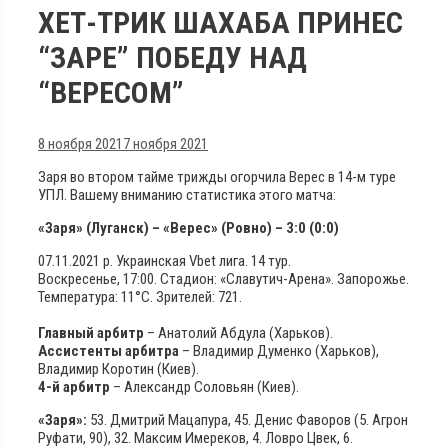
ХЕТ-ТРИК ШАХАБА ПРИНЕС
“ЗАРЕ” ПОБЕДУ НАД
“ВЕРЕСОМ”
8 ноября 2021
7 ноября 2021
Заря во втором тайме трижды огорчила Верес в 14-м туре
УПЛ. Вашему вниманию статистика этого матча:
«Заря» (Луганск) – «Верес» (Ровно) – 3:0 (0:0)
07.11.2021 р. Украинская Vbet лига. 14 тур.
Воскресенье, 17:00. Стадион: «Славутич-Арена». Запорожье.
Температура: 11°С. Зрителей: 721.
Главный арбитр
– Анатолий Абдула (Харьков).
Ассистенты арбитра
– Владимир Думенко (Харьков),
Владимир Коротин (Киев).
4-й арбитр
– Александр Соловьян (Киев).
«Заря»:
53. Дмитрий Мацапура, 45. Денис Фаворов (5. Агрон
Руфати, 90), 32. Максим Имереков, 4. Ловро Цвек, 6.