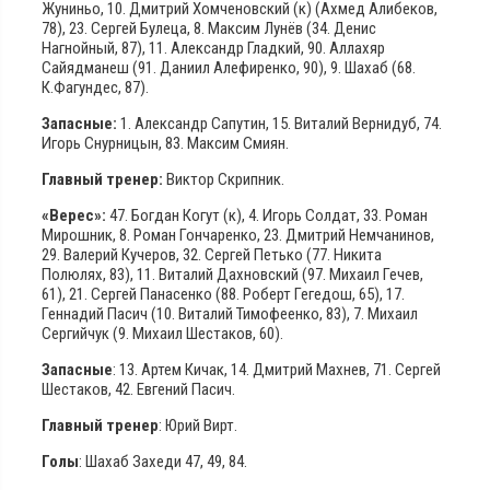
Жуниньо, 10. Дмитрий Хомченовский (к) (Ахмед Алибеков,
78), 23. Сергей Булеца, 8. Максим Лунёв (34. Денис
Нагнойный, 87), 11. Александр Гладкий, 90. Аллахяр
Сайядманеш (91. Даниил Алефиренко, 90), 9. Шахаб (68.
К.Фагундес, 87).
Запасные:
1. Александр Сапутин, 15. Виталий Вернидуб, 74.
Игорь Снурницын, 83. Максим Смиян.
Главный тренер:
Виктор Скрипник.
«Верес»:
47. Богдан Когут (к), 4. Игорь Солдат, 33. Роман
Мирошник, 8. Роман Гончаренко, 23. Дмитрий Немчанинов,
29. Валерий Кучеров, 32. Сергей Петько (77. Никита
Полюлях, 83), 11. Виталий Дахновский (97. Михаил Гечев,
61), 21. Сергей Панасенко (88. Роберт Гегедош, 65), 17.
Геннадий Пасич (10. Виталий Тимофеенко, 83), 7. Михаил
Сергийчук (9. Михаил Шестаков, 60).
Запасные
: 13. Артем Кичак, 14. Дмитрий Махнев, 71. Сергей
Шестаков, 42. Евгений Пасич.
Главный тренер
: Юрий Вирт.
Голы
: Шахаб Захеди 47, 49, 84.