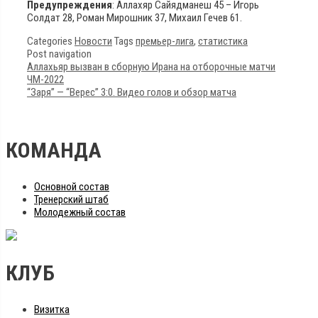
Предупреждения
: Аллахяр Сайядманеш 45 – Игорь
Солдат 28, Роман Мирошник 37, Михаил Гечев 61.
Categories
Новости
Tags
премьер-лига
,
статистика
Post navigation
Аллахьяр вызван в сборную Ирана на отборочные матчи
ЧМ-2022
“Заря” — “Верес” 3:0. Видео голов и обзор матча
КОМАНДА
Основной состав
Тренерский штаб
Молодежный состав
КЛУБ
Визитка