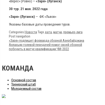
«Верес» (Ровно) —
«Заря» (Луганск)
30 тур. 21 мая. 2022 года
«Заря» (Луганск)
— ФК «Львов»
Указаны базовые даты проведения туров.
Categories
Новости
Tags
дата
,
матчи
,
премьер-лига
Post navigation
«Заря» подпишет форварда сборной Азербайджана
Аллахьяр голевой передачей помог своей сборной
победить в матче квалификации ЧМ-2022
КОМАНДА
Основной состав
Тренерский штаб
Молодежный состав