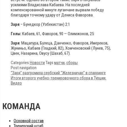
усилиями Владислава Кабаева. На последней
компенсированной минуте луганчане вырвали победу
благодаря точному удару от Дениса Фаворова.
Заря
– Бунедкор (Узбекистан) 2:1
Голы
: Кабаев, 61, Фаворов, 90 — Олимжонов, 25
Заря
: Мацапура, Булеца, Данченко, Фаворов, Имереков,
Жуниньо, Кабаев (Гладкий, 82), Хомченовский (Лунев, 75),
Цвек, Назарина, Овусу (Шахаб, 67).
Categories
Новости
Tags
матчи
,
сборы
Post navigation
“Заря” разгромила сербский “Железничар” в спарринге
Итоги второго учебно-тренировочного сбора в Турции.
Видео
КОМАНДА
Основной состав
Тренерский штаб