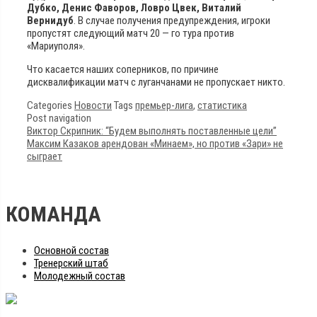
Дубко, Денис Фаворов, Ловро Цвек,
Виталий
Вернидуб
. В случае получения предупреждения, игроки
пропустят следующий матч 20 — го тура против
«Мариуполя».
Что касается наших соперников, по причине
дисквалификации матч с луганчанами не пропускает никто.
Categories
Новости
Tags
премьер-лига
,
статистика
Post navigation
Виктор Скрипник: “Будем выполнять поставленные цели”
Максим Казаков арендован «Минаем», но против «Зари» не
сыграет
КОМАНДА
Основной состав
Тренерский штаб
Молодежный состав