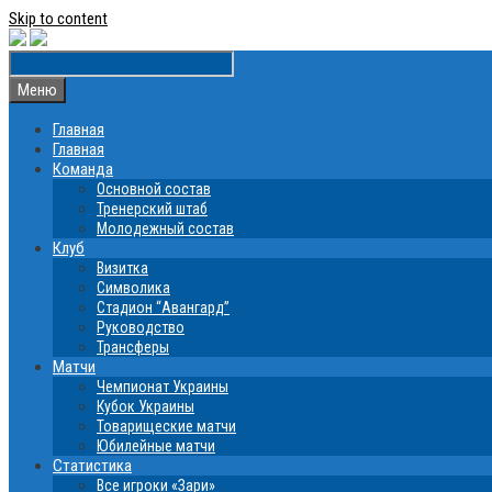
Skip to content
Меню
Главная
Главная
Команда
Основной состав
Тренерский штаб
Молодежный состав
Клуб
Визитка
Символика
Стадион “Авангард”
Руководство
Трансферы
Матчи
Чемпионат Украины
Кубок Украины
Товарищеские матчи
Юбилейные матчи
Статистика
Все игроки «Зари»