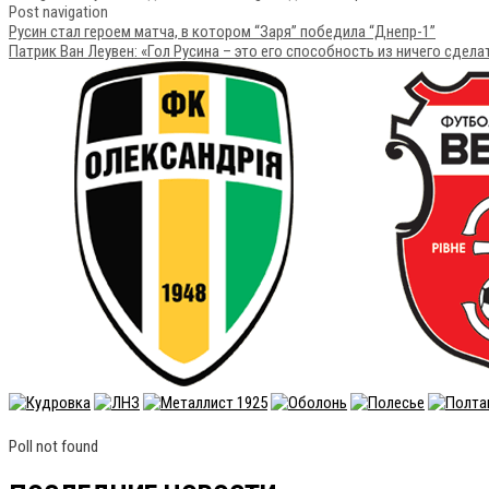
Post navigation
Русин стал героем матча, в котором “Заря” победила “Днепр-1”
Патрик Ван Леувен: «Гол Русина – это его способность из ничего сдела
Poll not found