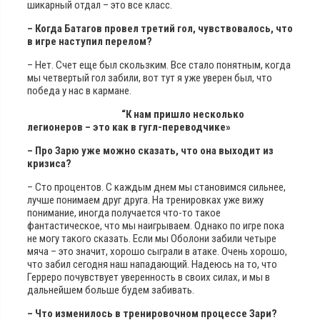
шикарный отдал – это все класс.
– Когда Батагов провел третий гол, чувствовалось, что
в игре наступил перелом?
– Нет. Счет еще был скользким. Все стало понятным, когда
мы четвертый гол забили, вот тут я уже уверен был, что
победа у нас в кармане.
“К нам пришло несколько
легионеров – это как в гугл-переводчике»
– Про Зарю уже можно сказать, что она выходит из
кризиса?
– Сто процентов. С каждым днем мы становимся сильнее,
лучше понимаем друг друга. На тренировках уже вижу
понимание, иногда получается что-то такое
фантастическое, что мы наигрываем. Однако по игре пока
не могу такого сказать. Если мы Оболони забили четыре
мяча – это значит, хорошо сыграли в атаке. Очень хорошо,
что забил сегодня наш нападающий. Надеюсь на то, что
Герреро почувствует уверенность в своих силах, и мы в
дальнейшем больше будем забивать.
– Что изменилось в тренировочном процессе Зари?