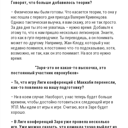
Говорят, что больше добавилось теории?
– Физически мы были готовы. Что касается теории, то она у
нас пошла с первого дня прихода Валерия Кривенцова.
Однако тактическая выучка, я вам скажу, это не так просто.
За два дня ты это не ухватишь – нужно время. Добавьте к
этому то, что к нам пришло несколько легионеров. Знаете,
это как в гугл-переводчике. Ты переводишь, а он понимать
может по-другому. Например, Жан-Клоду, который у нас
недавно появился, я постоянно что-то подсказываю, хотя,
возможно, не так, как он это понимает. На все это нужно
время.
“Заря-это не какая-то выскочка, это
постоянный участник еврокубков»
– То, что игру Лиги конференций с Маккаби перенесли,
как-то повлияло на вашу подготовку?
– Ни в коем случае. Наоборот, у нас теперь будет больше
времени, чтобы достойно готовиться к следующей игре в
УПЛ. Мы идем от игры к игре. Считаю, все в Заре будет
хорошо.
– В Лиге конференций Заря уже провела несколько
игр. Уже можно сказать, что команда точно выйдет из