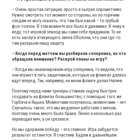
– Очень простая ситуация: просто я сыграл опрометчиво.
Нужно смотреть тот момент со стороны, но по горячим
следам не могу сказать, что там был какой – то грубый
фол-толчок. В том моменте все было в динамике. К чему я
веду: тот игровой эпизод мы сами себе придумали. То не
есть заслуга атакующего звена Оболони, что они где-то
там раскрыли нашу защиту.
– Когда перед матчем вы разбирали соперника, на что
обращали внимание? Раскрой планы на игру?
– Когда мы анализировали игру соперника, то видели, что
они играют в пять защитников, которые на флангах далеко
идут вперед. Так, например, на моем фланге делал Нагиев.
Поэтому перед нами тренеры ставили задачу быстрее
создавать на флангах большинство, с помощью того же
Горбача и Яцыка. Моментами получалось, моментами – нет.
Случалось такое, что мы медленно работали с мячом,
поэтому очень много было брака. Лично я несколько раз
переводил мяч, а он срезался.
Но мы одержали победу – это главное. Игра забудется-
результат останется. Я счастлив. Будем в дальнейшем