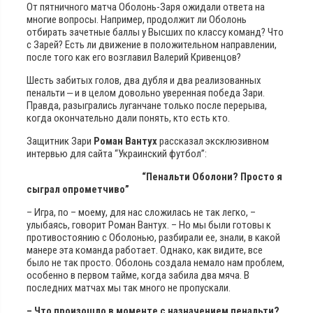
От пятничного матча Оболонь-Заря ожидали ответа на
многие вопросы. Например, продолжит ли Оболонь
отбирать зачетные баллы у Высших по классу команд? Что
с Зарей? Есть ли движение в положительном направлении,
после того как его возглавил Валерий Кривенцов?
Шесть забитых голов, два дубля и два реализованных
пенальти ‒ и в целом довольно уверенная победа Зари.
Правда, разыгрались луганчане только после перерыва,
когда окончательно дали понять, кто есть кто.
Защитник Зари
Роман Вантух
рассказал эксклюзивном
интервью для сайта “Украинский футбол”:
“Пенальти Оболони? Просто я
сыграл опрометчиво”
– Игра, по – моему, для нас сложилась не так легко, –
улыбаясь, говорит Роман Вантух. – Но мы были готовы к
противостоянию с Оболонью, разбирали ее, знали, в какой
манере эта команда работает. Однако, как видите, все
было не так просто. Оболонь создала немало нам проблем,
особенно в первом тайме, когда забила два мяча. В
последних матчах мы так много не пропускали.
– Что произошло в моменте с назначением пенальти?