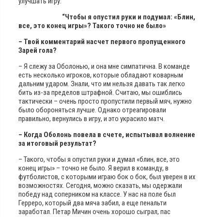
улучшать игру.
“Чтобы я опустил руки и подумал: «Блин,
все, это конец игры»? Такого точно не было»
– Твой комментарий насчет первого пропущенного
Зарей гола?
– Я слежу за Оболонью, и она мне симпатична. В команде
есть несколько игроков, которые обладают коварным
дальним ударом. Знали, что им нельзя давать так легко
бить из-за пределов штрафной. Считаю, мы ошиблись
тактически – очень просто пропустили первый мяч, нужно
было обороняться лучше. Однако отреагировали
правильно, вернулись в игру, и это украсило матч.
– Когда Оболонь повела в счете, испытывал волнение
за итоговый результат?
– Такого, чтобы я опустил руки и думал «блин, все, это
конец игры» – точно не было. Я верил в команду, в
футболистов, с которыми играю бок о бок, был уверен в их
возможностях. Сегодня, можно сказать, мы одержали
победу над соперником на классе. У нас на поле был
Герреро, который два мяча забил, а еще пенальти
заработал. Петар Мичин очень хорошо сыграл, пас