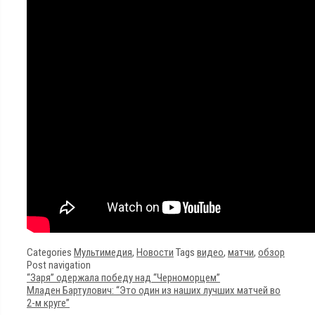
Categories
Мультимедия
,
Новости
Tags
видео
,
матчи
,
обзор
Post navigation
“Заря” одержала победу над “Черноморцем”
Младен Бартулович: “Это один из наших лучших матчей во
2-м круге”