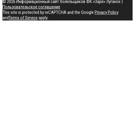
© 2026 Информационный сайт болельщиков ФК «Заря» Луганск
|
Пользовательское соглашение
This site is protected by reCAPTCHA and the Google
Privacy Policy
and
Terms of Service
apply.