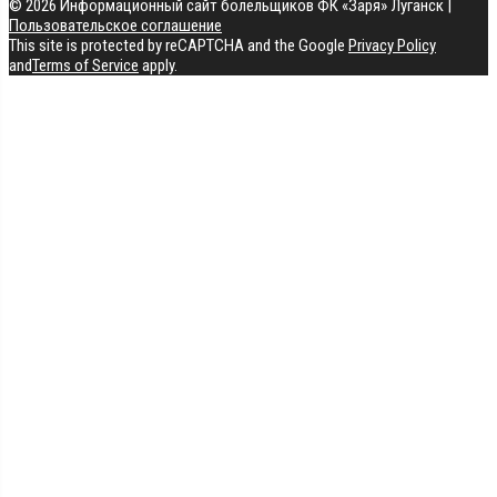
© 2026 Информационный сайт болельщиков ФК «Заря» Луганск
|
Пользовательское соглашение
This site is protected by reCAPTCHA and the Google
Privacy Policy
and
Terms of Service
apply.