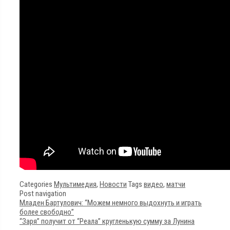
Categories
Мультимедия
,
Новости
Tags
видео
,
матчи
Post navigation
Младен Бартулович: “Можем немного выдохнуть и играть
более свободно”
“Заря” получит от “Реала” кругленькую сумму за Лунина