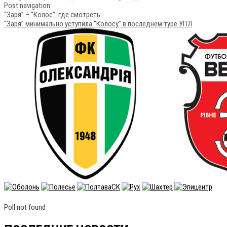
Post navigation
“Заря” – “Колос”: где смотреть
“Заря” минимально уступила “Колосу” в последнем туре УПЛ
Poll not found