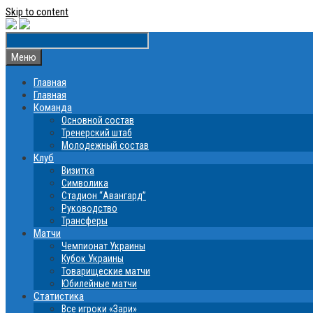
Skip to content
Меню
Главная
Главная
Команда
Основной состав
Тренерский штаб
Молодежный состав
Клуб
Визитка
Символика
Стадион “Авангард”
Руководство
Трансферы
Матчи
Чемпионат Украины
Кубок Украины
Товарищеские матчи
Юбилейные матчи
Статистика
Все игроки «Зари»