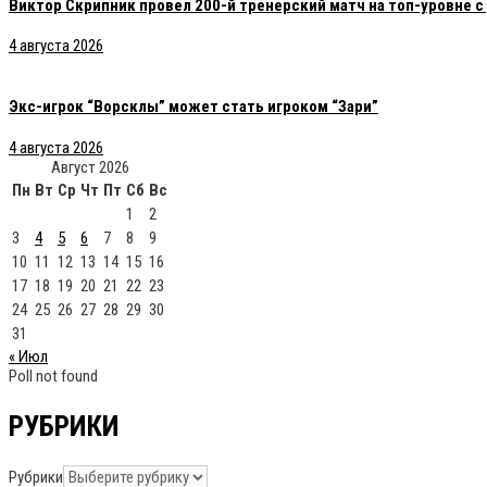
Виктор Скрипник провел 200-й тренерский матч на топ-уровне 
4 августа 2026
Экс-игрок “Ворсклы” может стать игроком “Зари”
4 августа 2026
Август 2026
Пн
Вт
Ср
Чт
Пт
Сб
Вс
1
2
3
4
5
6
7
8
9
10
11
12
13
14
15
16
17
18
19
20
21
22
23
24
25
26
27
28
29
30
31
« Июл
Poll not found
РУБРИКИ
Рубрики