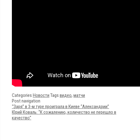
Categories
Новости
Tags
видео
,
матчи
Post navigation
“Заря” в 3-м туре проиграла в Киеве “Александрии”
Юрий Коваль: “К сожалению, количество не перешло в
качество”