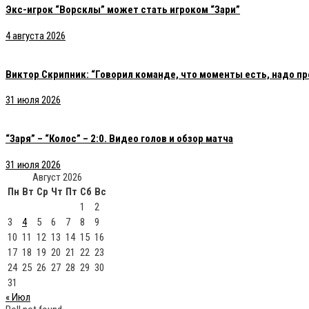
Экс-игрок “Ворсклы” может стать игроком “Зари”
4 августа 2026
Виктор Скрипник: “Говорил команде, что моменты есть, надо пр
31 июля 2026
“Заря” – “Колос” – 2:0. Видео голов и обзор матча
31 июля 2026
Август 2026
Пн
Вт
Ср
Чт
Пт
Сб
Вс
1
2
3
4
5
6
7
8
9
10
11
12
13
14
15
16
17
18
19
20
21
22
23
24
25
26
27
28
29
30
31
« Июл