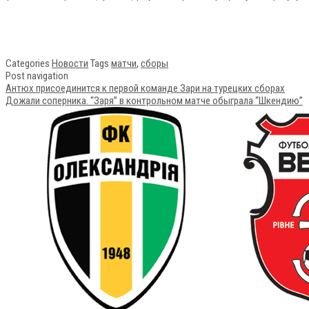
Categories
Новости
Tags
матчи
,
сборы
Post navigation
Антюх присоединится к первой команде Зари на турецких сборах
Дожали соперника. “Заря” в контрольном матче обыграла “Шкендию”