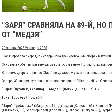
“ЗАРЯ” СРАВНЯЛА НА 89-Й, Н
ОТ “МЕДЗЯ”
29 января 2025
29 января 2025
“Заря” провела очередной спарринг на тренировочных сборах в Турции
Основные события развернулись во втором тайме. Поляки открыли счет 
Впрочем, удержать ничью “Заре” не удалось – уже в компенсированное
Завтра, 30 января, луганчане сыграют спарринг с “Шкендией” из Север
“Заря” (Луганск, Украина) – “Медзь” (Легница, Польша) 1:2
Голы:
Горбач 89 – 66, 90+1.
“Заря”:
Турбаевский (Мацапура, 65), Джордан (Василец, 61), Эскинья (Нв
(Маткевич, 61), Белоцерковец (Горбач, 61), Слесарь (Вакула, 61), Супряг