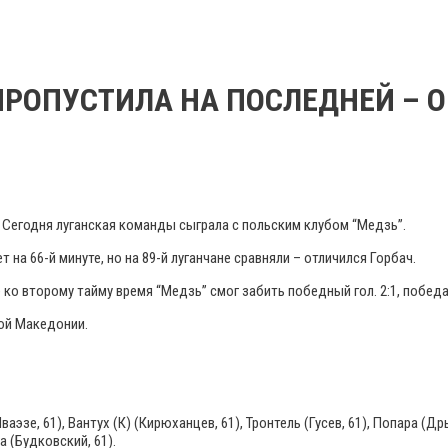
О ПРОПУСТИЛА НА ПОСЛЕДНЕЙ –
. Сегодня луганская команды сыграла с польским клубом “Медзь”.
на 66-й минуте, но на 89-й луганчане сравняли – отличился Горбач.
 ко второму тайму время “Медзь” смог забить победный гол. 2:1, победа
ной Македонии.
аэзе, 61), Вантух (К) (Кирюханцев, 61), Тронтель (Гусев, 61), Попара (Д
а (Будковский, 61).