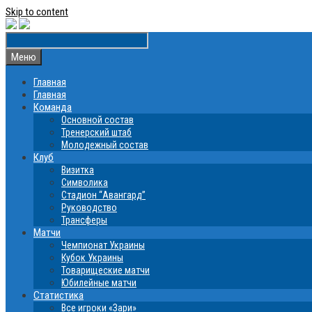
Skip to content
Меню
Главная
Главная
Команда
Основной состав
Тренерский штаб
Молодежный состав
Клуб
Визитка
Символика
Стадион “Авангард”
Руководство
Трансферы
Матчи
Чемпионат Украины
Кубок Украины
Товарищеские матчи
Юбилейные матчи
Статистика
Все игроки «Зари»