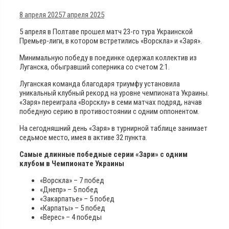
8 апреля 2025
7 апреля 2025
5 апреля в Полтаве прошел матч 23-го тура Украинской
Премьер-лиги, в котором встретились «Ворскла» и «Заря».
Минимальную победу в поединке одержал коллектив из
Луганска, обыгравший соперника со счетом 2:1.
Луганская команда благодаря триумфу установила
уникальный клубный рекорд на уровне чемпионата Украины.
«Заря» переиграла «Ворсклу» в семи матчах подряд, начав
победную серию в противостоянии с одним оппонентом.
На сегодняшний день «Заря» в турнирной таблице занимает
седьмое место, имея в активе 32 пункта.
Самые длинные победные серии «Зари» с одним
клубом в Чемпионате Украины
«Ворскла» – 7 побед
«Днепр» – 5 побед
«Закарпатье» – 5 побед
«Карпаты» – 5 побед
«Верес» – 4 победы