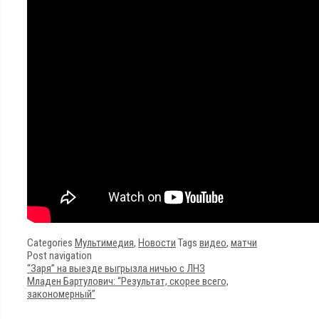
Categories
Мультимедия
,
Новости
Tags
видео
,
матчи
Post navigation
“Заря” на выезде выгрызла ничью с ЛНЗ
Младен Бартулович: “Результат, скорее всего,
закономерный”