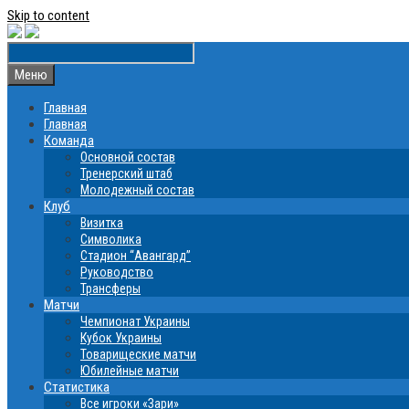
Skip to content
Меню
Главная
Главная
Команда
Основной состав
Тренерский штаб
Молодежный состав
Клуб
Визитка
Символика
Стадион “Авангард”
Руководство
Трансферы
Матчи
Чемпионат Украины
Кубок Украины
Товарищеские матчи
Юбилейные матчи
Статистика
Все игроки «Зари»