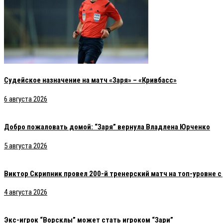
Судейское назначение на матч «Заря» – «Кривбасс»
6 августа 2026
Добро пожаловать домой: “Заря” вернула Владлена Юрченко
5 августа 2026
Виктор Скрипник провел 200-й тренерский матч на топ-уровне 
4 августа 2026
Экс-игрок “Ворсклы” может стать игроком “Зари”