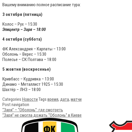
Вашему вниманию полное расписание тура:
3 октября (пятница)
Колос – Рух – 15:30
Эпицентр – Заря – 18:00
4 октября (суббота)
ФК Александрия – Карпаты – 13:00
Оболонь – Верес – 15:30
Полесье – СК Полтава – 18:00
5 жовтня (воскресенье)
Кривбасс – Кудривка – 13:00
Динамо – Металлист 1925 – 15:30
Шахтёр – ЛНЗ – 18:00
Categories
Новости
Tags
время
,
дата
,
матчи
Post navigation
“Заря” – “Оболонь”: где смотреть
“Заря” не смогла дожать “Оболонь” в Киеве