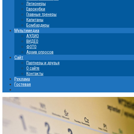
Легионеры
Еврокубки
Главные тренеры
Капитаны
Бомбардиры
Мультимедиа
АУДИО
ВИДЕО
ФОТО
Архив опросов
Сайт
Партнеры и друзья
О сайте
Контакты
Реклама
Гостевая