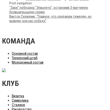
Post navigation
“Заря” победила “Эпицентр”, остановив 3-матчевую
безвыигрышную серию
Виктор Скрипник: “Главное, что одержали тяжелую, но
важную для нас победу”
КОМАНДА
Основной состав
Тренерский штаб
Молодежный состав
КЛУБ
Визитка
Символика
Стадион
Руководство