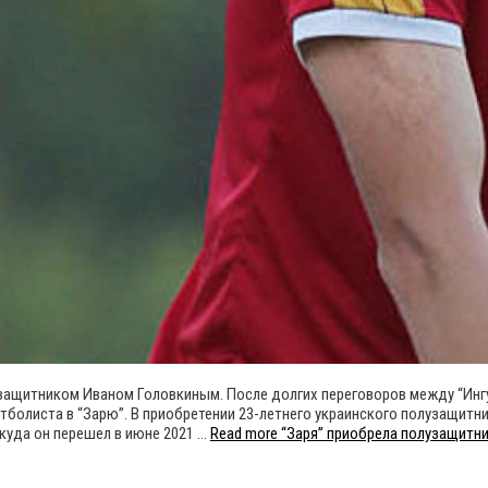
лузащитником Иваном Головкиным. После долгих переговоров между “Инг
тболиста в “Зарю”. В приобретении 23-летнего украинского полузащитн
куда он перешел в июне 2021 …
Read more
“Заря” приобрела полузащитни