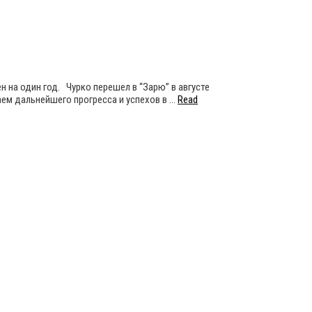
 на один год. Чурко перешел в “Зарю” в августе
лаем дальнейшего прогресса и успехов в …
Read