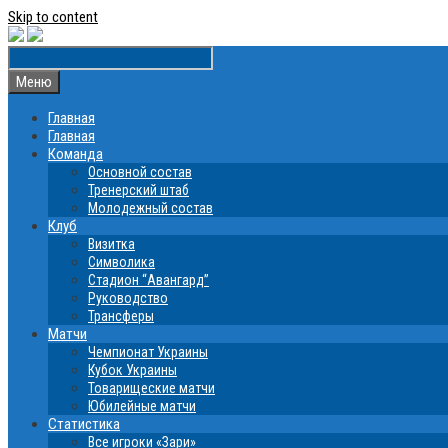
Skip to content
Меню
Главная
Главная
Команда
Основной состав
Тренерский штаб
Молодежный состав
Клуб
Визитка
Символика
Стадион “Авангард”
Руководство
Трансферы
Матчи
Чемпионат Украины
Кубок Украины
Товарищеские матчи
Юбилейные матчи
Статистика
Все игроки «Зари»