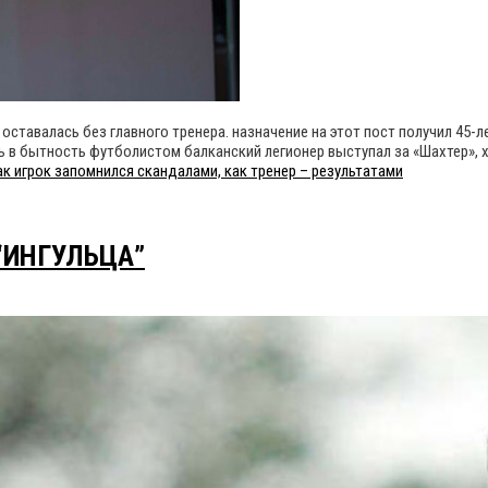
 оставалась без главного тренера. назначение на этот пост получил 45-
 в бытность футболистом балканский легионер выступал за «Шахтер», хо
ак игрок запомнился скандалами, как тренер – результатами
“ИНГУЛЬЦА”