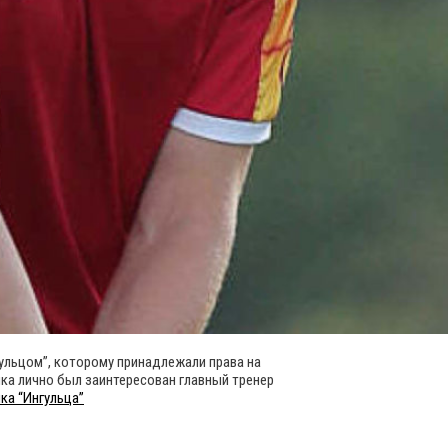
ульцом”, которому принадлежали права на
ика лично был заинтересован главный тренер
ка “Ингульца”