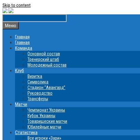
Skip to content
Меню
Главная
Главная
Команда
Основной состав
Тренерский штаб
Молодежный состав
Клуб
Визитка
Символика
Стадион “Авангард”
Руководство
Трансферы
Матчи
Чемпионат Украины
Кубок Украины
Товарищеские матчи
Юбилейные матчи
Статистика
Все игроки «Зари»