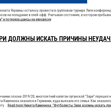
оната Украины осталось провести в групповом турнире Лиги конференци
нсов на попадание в плей-офф. Учитывая состояние, в котором пребыва
у” и потеряла шансы на евровесну
РИ ДОЛЖНЫ ИСКАТЬ ПРИЧИНЫ НЕУДАЧ 
нии сезона-2019/20, многолетний капитан луганской “Зари” перешел на
а Каменюка оказался в Германии, куда выехала его семья. Как оказало
нту …
Read more
Никита Каменюка: “Футболисты Зари должны искать при