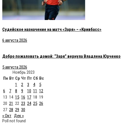
Судейское назначение на матч «Заря» – «Кривбасс»
6 августа 2026
Добро пожаловать домой: “Заря” вернула Владлена Юрченко
5 августа 2026
Ноябрь 2023
Пн
Вт
Ср
Чт
Пт
Сб
Вс
1
2
3
4
5
6
7
8
9
10
11
12
13
14
15
16
17
18
19
20
21
22
23
24
25
26
27
28
29
30
« Окт
Дек »
Poll not found