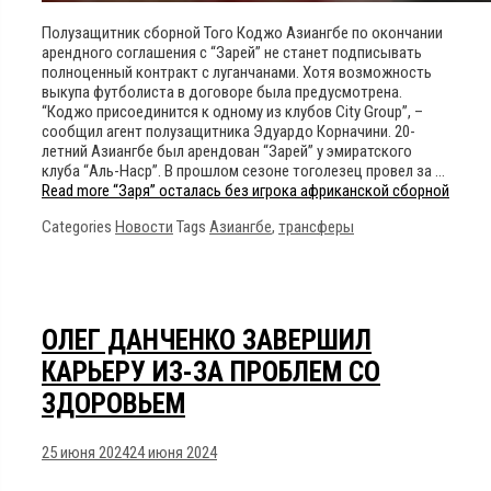
Полузащитник сборной Того Коджо Азиангбе по окончании
арендного соглашения с “Зарей” не станет подписывать
полноценный контракт с луганчанами. Хотя возможность
выкупа футболиста в договоре была предусмотрена.
“Коджо присоединится к одному из клубов City Group”, –
сообщил агент полузащитника Эдуардо Корначини. 20-
летний Азиангбе был арендован “Зарей” у эмиратского
клуба “Аль-Наср”. В прошлом сезоне тоголезец провел за …
Read more
“Заря” осталась без игрока африканской сборной
Categories
Новости
Tags
Азиангбе
,
трансферы
ОЛЕГ ДАНЧЕНКО ЗАВЕРШИЛ
КАРЬЕРУ ИЗ-ЗА ПРОБЛЕМ СО
ЗДОРОВЬЕМ
25 июня 2024
24 июня 2024