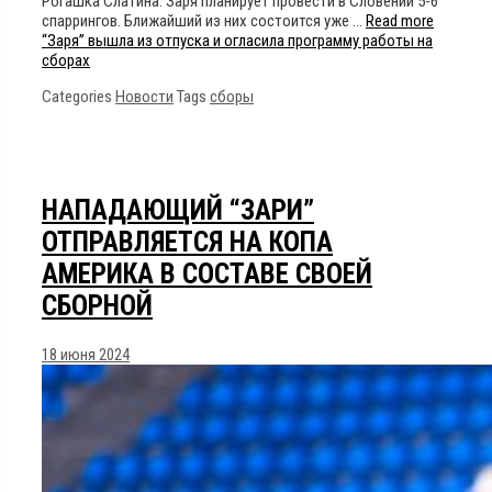
Рогашка Слатина. Заря планирует провести в Словении 5-6
спаррингов. Ближайший из них состоится уже …
Read more
“Заря” вышла из отпуска и огласила программу работы на
сборах
Categories
Новости
Tags
сборы
НАПАДАЮЩИЙ “ЗАРИ”
ОТПРАВЛЯЕТСЯ НА КОПА
АМЕРИКА В СОСТАВЕ СВОЕЙ
СБОРНОЙ
18 июня 2024