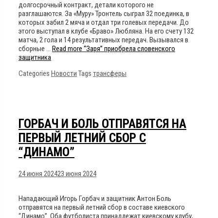
долгосрочный контракт, детали которого не
разглашаются. За «Муру» Тронтель сыграл 32 поединка, в
которых забил 2 мяча и отдал три голевых передачи. До
этого выступал в клубе «Браво» Любляна. На его счету 132
матча, 2 гола и 14 результативных передач. Вызывался в
сборные …
Read more
“Заря” приобрела словенского
защитника
Categories
Новости
Tags
трансферы
ГОРБАЧ И БОЛЬ ОТПРАВЯТСЯ НА
ПЕРВЫЙ ЛЕТНИЙ СБОР С
“ДИНАМО”
24 июня 2024
23 июня 2024
Нападающий Игорь Горбач и защитник Антон Боль
отправятся на первый летний сбор в составе киевского
“Динамо”. Оба футболиста принадлежат киевскому клубу,