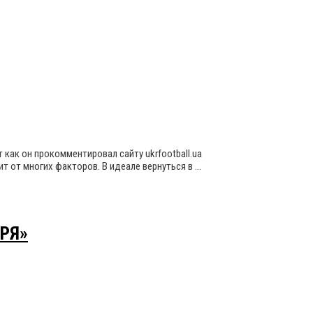
как он прокомментировал сайту ukrfootball.ua
ит от многих факторов. В идеале вернуться в …
АРЯ»