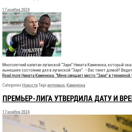
17 ноября 2024
Многолетний капитан луганской “Зари” Никита Каменюка, который оказ
нынешнее состоянии дел в луганской “Заре”. – Вас тянет домой? Видите
Read more
Никита Каменюка: “Меня смущает место “Зари” в турнирной т
Categories
Новости
Tags
интервью
,
Каменюка
ПРЕМЬЕР-ЛИГА УТВЕРДИЛА ДАТУ И ВРЕ
17 ноября 2024