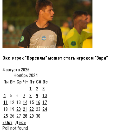
Экс-игрок “Ворсклы” может стать игроком “Зари”
4 августа 2026
Ноябрь 2024
Пн
Вт
Ср
Чт
Пт
Сб
Вс
1
2
3
4
5
6
7
8
9
10
11
12
13
14
15
16
17
18
19
20
21
22
23
24
25
26
27
28
29
30
« Окт
Дек »
Poll not found