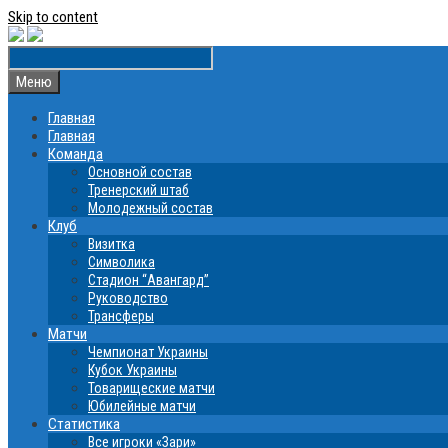
Skip to content
Меню
Главная
Главная
Команда
Основной состав
Тренерский штаб
Молодежный состав
Клуб
Визитка
Символика
Стадион “Авангард”
Руководство
Трансферы
Матчи
Чемпионат Украины
Кубок Украины
Товарищеские матчи
Юбилейные матчи
Статистика
Все игроки «Зари»