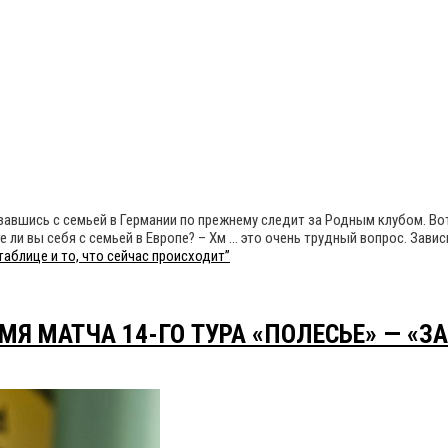
авшись с семьей в Германии по прежнему следит за Родным клубом. Вот 
 ли вы себя с семьей в Европе? – Хм … это очень трудный вопрос. Завис
аблице и то, что сейчас происходит”
МЯ МАТЧА 14-ГО ТУРА «ПОЛЕСЬЕ» — «З