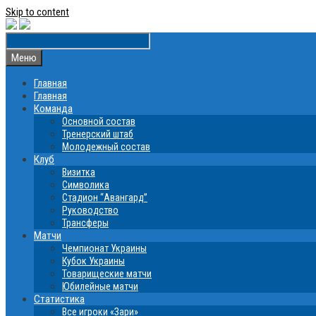
Skip to content
Меню
Главная
Главная
Команда
Основной состав
Тренерский штаб
Молодежный состав
Клуб
Визитка
Символика
Стадион “Авангард”
Руководство
Трансферы
Матчи
Чемпионат Украины
Кубок Украины
Товарищеские матчи
Юбилейные матчи
Статистика
Все игроки «Зари»