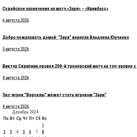
Судейское назначение на матч «Заря» – «Кривбасс»
6 августа 2026
Добро пожаловать домой: “Заря” вернула Владлена Юрченко
5 августа 2026
Виктор Скрипник провел 200-й тренерский матч на топ-уровне 
4 августа 2026
Экс-игрок “Ворсклы” может стать игроком “Зари”
4 августа 2026
Декабрь 2024
Пн
Вт
Ср
Чт
Пт
Сб
Вс
1
2
3
4
5
6
7
8