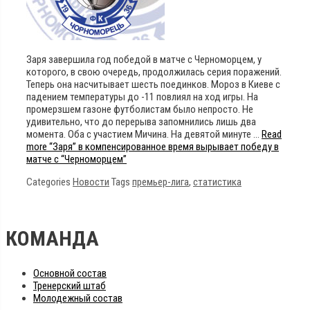
Заря завершила год победой в матче с Черноморцем, у
которого, в свою очередь, продолжилась серия поражений.
Теперь она насчитывает шесть поединков. Мороз в Киеве с
падением температуры до -11 повлиял на ход игры. На
промерзшем газоне футболистам было непросто. Не
удивительно, что до перерыва запомнились лишь два
момента. Оба с участием Мичина. На девятой минуте …
Read
more
“Заря” в компенсированное время вырывает победу в
матче с “Черноморцем”
Categories
Новости
Tags
премьер-лига
,
статистика
КОМАНДА
Основной состав
Тренерский штаб
Молодежный состав