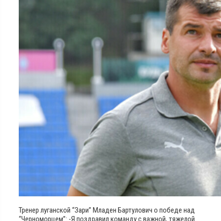
Тренер луганской “Зари” Младен Бартулович о победе над
“Черноморцем”: -Я поздравил команду с важной, тяжелой