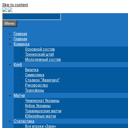
Skip to content
Меню
Главная
Главная
Команда
Основной состав
Тренерский штаб
Молодежный состав
Клуб
Визитка
Символика
Стадион “Авангард”
Руководство
Трансферы
Матчи
Чемпионат Украины
Кубок Украины
Товарищеские матчи
Юбилейные матчи
Статистика
Все игроки «Зари»