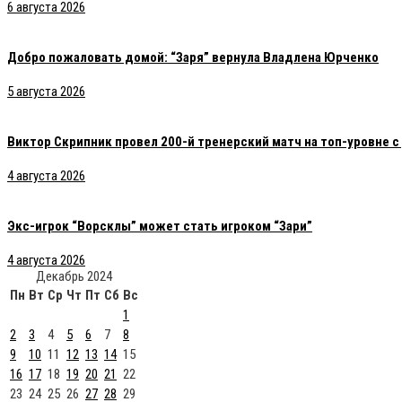
6 августа 2026
Добро пожаловать домой: “Заря” вернула Владлена Юрченко
5 августа 2026
Виктор Скрипник провел 200-й тренерский матч на топ-уровне 
4 августа 2026
Экс-игрок “Ворсклы” может стать игроком “Зари”
4 августа 2026
Декабрь 2024
Пн
Вт
Ср
Чт
Пт
Сб
Вс
1
2
3
4
5
6
7
8
9
10
11
12
13
14
15
16
17
18
19
20
21
22
23
24
25
26
27
28
29