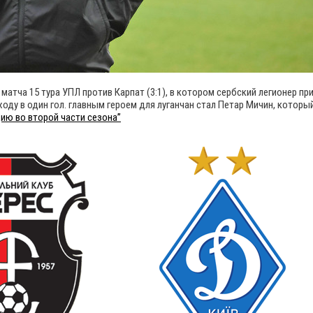
атча 15 тура УПЛ против Карпат (3:1), в котором сербский легионер пр
ду в один гол. главным героем для луганчан стал Петар Мичин, которы
ию во второй части сезона”