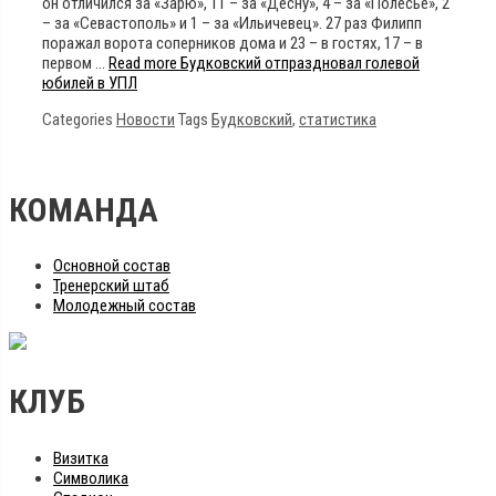
он отличился за «Зарю», 11 – за «Десну», 4 – за «Полесье», 2
– за «Севастополь» и 1 – за «Ильичевец». 27 раз Филипп
поражал ворота соперников дома и 23 – в гостях, 17 – в
первом …
Read more
Будковский отпраздновал голевой
юбилей в УПЛ
Categories
Новости
Tags
Будковский
,
статистика
КОМАНДА
Основной состав
Тренерский штаб
Молодежный состав
КЛУБ
Визитка
Символика