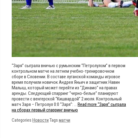
“Заря” сыграла вничью с румынским “Петролулом” в первом
контрольном матче на летнем учебно-тренировочном
сборе в Словении. В составе луганской команды игровое
время получили новичок Андрея Яньич и защитник Навин
Малыш, который может перейти из “Динамо” на правах
аренды. Следующий спарринг “черно-белые” планируют
провести с венгерской “Кишвардой” 2 июля. Контрольный
матч Заря – Петролул 0:0 “Заря”: …
Read more
“Заря” сыграла
на сборах первый спарринг вничью
Categories
Новости
Tags
матчи