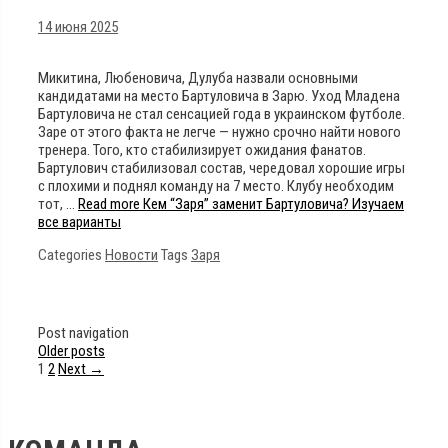
14 июня 2025
Микитина, Любеновича, Дулуба назвали основными
кандидатами на место Бартуловича в Зарю. Уход Младена
Бартуловича не стал сенсацией года в украинском футболе.
Заре от этого факта не легче — нужно срочно найти нового
тренера. Того, кто стабилизирует ожидания фанатов.
Бартулович стабилизовал состав, чередовал хорошие игры
с плохими и поднял команду на 7 место. Клубу необходим
тот, …
Read more
Кем “Заря” заменит Бартуловича? Изучаем
все варианты
Categories
Новости
Tags
Заря
Post navigation
Older posts
1
2
Next →