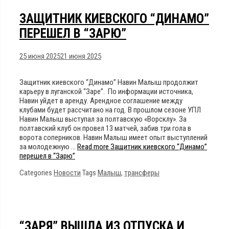
ЗАЩИТНИК КИЕВСКОГО “ДИНАМО”
ПЕРЕШЕЛ В “ЗАРЮ”
25 июня 2025
21 июня 2025
Защитник киевского “Динамо” Навин Малыш продолжит
карьеру в луганской “Заре”. По информации источника,
Навин уйдет в аренду. Арендное соглашение между
клубами будет рассчитано на год. В прошлом сезоне УПЛ
Навин Малыш выступал за полтавскую «Ворсклу». За
полтавский клуб он провел 13 матчей, забив три гола в
ворота соперников. Навин Малыш имеет опыт выступлений
за молодежную …
Read more
Защитник киевского “Динамо”
перешел в “Зарю”
Categories
Новости
Tags
Малыш
,
трансферы
“ЗАРЯ” ВЫШЛА ИЗ ОТПУСКА И