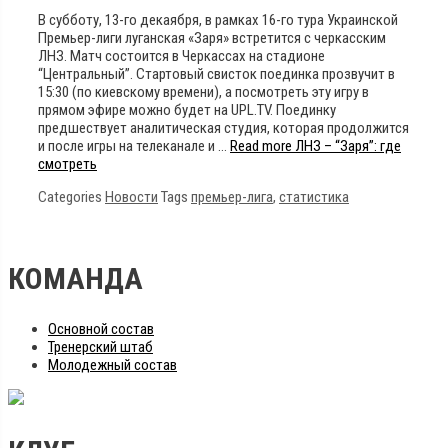
В субботу, 13-го декаября, в рамках 16-го тура Украинской
Премьер-лиги луганская «Заря» встретится с черкасским
ЛНЗ. Матч состоится в Черкассах на стадионе
“Центральный”. Стартовый свисток поединка прозвучит в
15:30 (по киевскому времени), а посмотреть эту игру в
прямом эфире можно будет на UPL.TV. Поединку
предшествует аналитическая студия, которая продолжится
и после игры на телеканале и …
Read more
ЛНЗ – “Заря”: где
смотреть
Categories
Новости
Tags
премьер-лига
,
статистика
КОМАНДА
Основной состав
Тренерский штаб
Молодежный состав