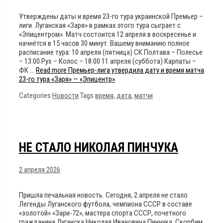
Утверждены даты и время 23-го тура украинской Премьер –
лиги. Луганская «Заря» в рамках этого тура сыграет с
«Эпицентром». Матч состоится 12 апреля в воскресенье и
начнётся в 15 часов 30 минут. Вашему вниманию полное
расписание тура: 10 апреля (пятница) СК Полтава – Полесье
– 13:00 Рух – Колос – 18:00 11 апреля (суббота) Карпаты –
ФК …
Read more
Премьер-лига утвердила дату и время матча
23-го тура «Заря» — «Эпицентр»
Categories
Новости
Tags
время
,
дата
,
матчи
НЕ СТАЛО НИКОЛАЯ ПИНЧУКА
2 апреля 2026
Пришла печальная новость. Сегодня, 2 апреля не стало
Легенды Луганского футбола, чемпиона СССР в составе
«золотой» «Зари-72», мастера спорта СССР, почетного
гражданина Луганска Николая Ивановича Пинчука. Скорбим.