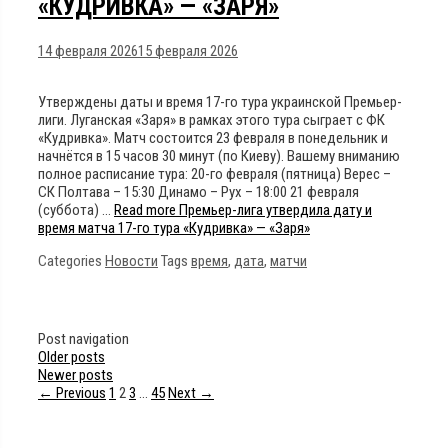
«КУДРИВКА» — «ЗАРЯ»
14 февраля 2026
15 февраля 2026
Утверждены даты и время 17-го тура украинской Премьер-
лиги. Луганская «Заря» в рамках этого тура сыграет с ФК
«Кудривка». Матч состоится 23 февраля в понедельник и
начнётся в 15 часов 30 минут (по Киеву). Вашему вниманию
полное расписание тура: 20-го февраля (пятница) Верес –
СК Полтава – 15:30 Динамо – Рух – 18:00 21 февраля
(суббота) …
Read more
Премьер-лига утвердила дату и
время матча 17-го тура «Кудривка» — «Заря»
Categories
Новости
Tags
время
,
дата
,
матчи
Post navigation
Older posts
Newer posts
← Previous
1
2
3
…
45
Next →