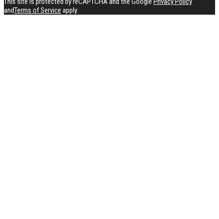
This site is protected by reCAPTCHA and the Google
Privacy Policy
and
Terms of Service
apply.