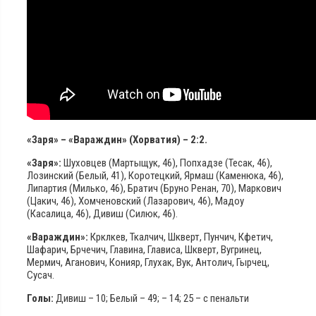
«Заря» – «Вараждин» (Хорватия) – 2:2.
«Заря»:
Шуховцев (Мартыщук, 46), Попхадзе (Тесак, 46),
Лозинский (Белый, 41), Коротецкий, Ярмаш (Каменюка, 46),
Липартия (Милько, 46), Братич (Бруно Ренан, 70), Маркович
(Цакич, 46), Хомченовский (Лазарович, 46), Мадоу
(Касалица, 46), Дивиш (Силюк, 46).
«Вараждин»:
Крклкев, Ткалчич, Шкверт, Пунчич, Кфетич,
Шафарич, Брчечич, Главина, Глависа, Шкверт, Вугринец,
Мермич, Аганович, Конияр, Глухак, Вук, Антолич, Гырчец,
Сусач.
Голы:
Дивиш – 10; Белый – 49; – 14; 25 – с пенальти