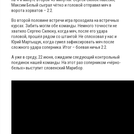
Максим Белый сыграл чётко и головой отправил мяч в
ворота хорватов – 2:2.
Во второй половине встречи игра проходила на встречных
курсах. Забить могли обе команды. Немного точности не
хватило Сергею Силюку, когда мяч, после его удара
головой, прошёл рядом со штангой. Не сплоховал у нас и
Юрий Мартыщук, когда сумел зафиксировать мяч после
сложного удара соперника. Итог – боевая ничья 2:2.
А уже в среду, 22 июня, ожидаем следующий контрольный
поединок нашей команды. На этот раз соперником «чёрно-
белых» выступит словенский Марибор.