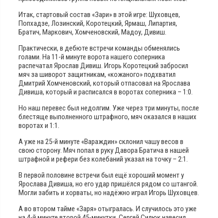
Итак, стартовый состав «Зари» в этой игре: Шуховцев,
Попхадзе, Лозинский, Коротецкий, Ярмаш, Липартия,
Братич, Маркович, Хомченовский, Мадоу, Дивиш.
Практически, в дебюте встречи команды обменялись
голами. На 11-й минуте ворота нашего соперника
распечатал Ярослав Дивиш. Игорь Коротецкий забросил
мяч за шиворот защитникам, «кожаного» подхватил
Дмитрий Хомченовский, который отпасовал на Ярослава
Дивиша, который и расписался в воротах соперника – 1:0.
Но наш перевес был недолгим. Уже через три минуты, после
блестяще выполненного штрафного, мяч оказался в наших
воротах и 1:1.
А уже на 25-й минуте «Вараждин» склонил чашу весов в
свою сторону. Мяч попал в руку Давора Братича в нашей
штрафной и рефери без колебаний указал на точку – 2:1.
В первой половине встречи был ещё хороший момент у
Ярослава Дивиша, но его удар пришёлся рядом со штангой.
Могли забить и хорваты, но надёжно играл Игорь Шуховцев.
А во втором тайме «Заря» отыгралась. И случилось это уже
на 4-й минуте второй 45-минутки. Сергей Силюк навесил,